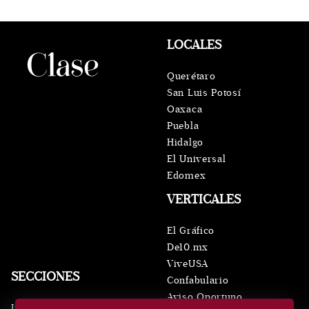
LOCALES
Querétaro
San Luis Potosí
Oaxaca
Puebla
Hidalgo
El Universal
Edomex
VERTICALES
El Gráfico
De10.mx
ViveUSA
SECCIONES
Confabulario
Aviso Oportuno
Inicio