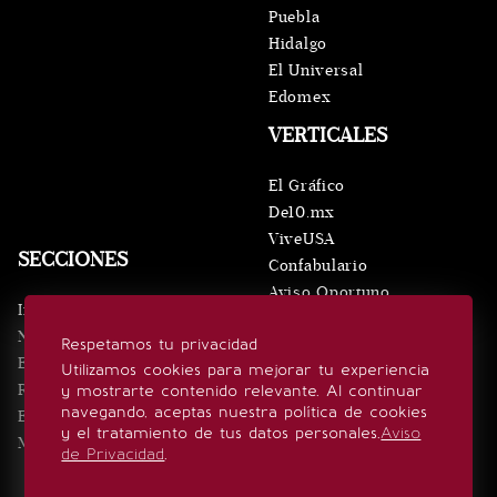
Puebla
Hidalgo
El Universal
Edomex
VERTICALES
El Gráfico
De10.mx
ViveUSA
SECCIONES
Confabulario
Aviso Oportuno
Inicio
Obituarios
Noticias
Respetamos tu privacidad
Consultas
Eventos
Utilizamos cookies para mejorar tu experiencia
Realeza
y mostrarte contenido relevante. Al continuar
SÍGUENOS
navegando, aceptas nuestra política de cookies
Estilo de vida
y el tratamiento de tus datos personales.
Aviso
Minuto x Minuto
de Privacidad
.