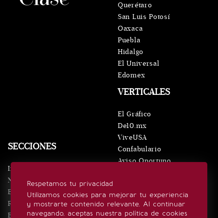
Querétaro
San Luis Potosí
Oaxaca
Puebla
Hidalgo
El Universal
Edomex
VERTICALES
El Gráfico
De10.mx
ViveUSA
SECCIONES
Confabulario
Aviso Oportuno
Inicio
Obituarios
Noticias
Respetamos tu privacidad
Consultas
Eventos
Utilizamos cookies para mejorar tu experiencia
Realeza
y mostrarte contenido relevante. Al continuar
SÍGUENOS
navegando, aceptas nuestra política de cookies
Estilo de vida