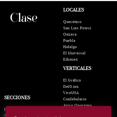
LOCALES
Querétaro
San Luis Potosí
Oaxaca
Puebla
Hidalgo
El Universal
Edomex
VERTICALES
El Gráfico
De10.mx
ViveUSA
SECCIONES
Confabulario
Aviso Oportuno
Inicio
Obituarios
Noticias