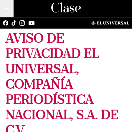
AVISO DE
PRIVACIDAD EL
UNIVERSAL,
COMPAÑÍA
PERIODÍSTICA
NACIONAL, S.A. DE
C.V.