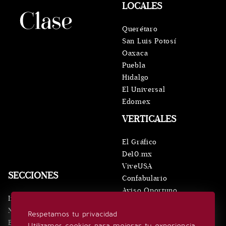
LOCALES
Querétaro
San Luis Potosí
Oaxaca
Puebla
Hidalgo
El Universal
Edomex
VERTICALES
El Gráfico
De10.mx
ViveUSA
SECCIONES
Confabulario
Aviso Oportuno
Inicio
Obituarios
Noticias
Respetamos tu privacidad
Consultas
Eventos
Utilizamos cookies para mejorar tu experiencia