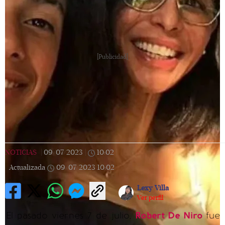
[Publicidad]
NOTICIAS
|
09/07/2023
|
10:02
|
Actualizada
09/07/2023
10:02
Lexy Villa
Ver perfil
El pasado viernes 7 de julio,
Robert De Niro
fue