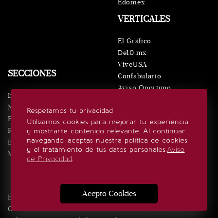
Edomex
VERTICALES
El Gráfico
De10.mx
ViveUSA
SECCIONES
Confabulario
Aviso Oportuno
Inicio
Obituarios
Noticias
Respetamos tu privacidad
Consultas
Eventos
Utilizamos cookies para mejorar tu experiencia
Realeza
y mostrarte contenido relevante. Al continuar
SÍGUENOS
navegando, aceptas nuestra política de cookies
Estilo de vida
y el tratamiento de tus datos personales.
Aviso
Minuto x Minuto
de Privacidad
.
Acepto Cookies
Edición Impresa
Noticias
Quiénes somos
Realeza
Contacto
Directorio
Eventos
Publicidad
Estilo de vida