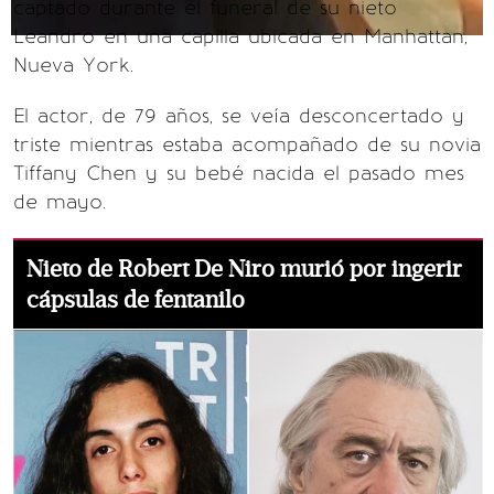
captado durante el funeral de su nieto
Leandro en una capilla ubicada en Manhattan,
Nueva York.
El actor, de 79 años, se veía desconcertado y
triste mientras estaba acompañado de su novia
Tiffany Chen y su bebé nacida el pasado mes
de mayo.
Nieto de Robert De Niro murió por ingerir
cápsulas de fentanilo