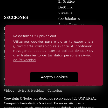
El Gráfico
De10.mx
ViveUSA
SECCIONES
Confabulario
Aviso Oportuno
Inicio
Obituarios
Noticias
Respetamos tu privacidad
Consultas
Eventos
Utilizamos cookies para mejorar tu experiencia
Realeza
y mostrarte contenido relevante. Al continuar
SÍGUENOS
navegando, aceptas nuestra política de cookies
Estilo de vida
y el tratamiento de tus datos personales.
Aviso
Minuto x Minuto
de Privacidad
.
Acepto Cookies
Edición Impresa
Noticias
Quiénes somos
Realeza
Contacto
Directorio
Eventos
Publicidad
Estilo de vida
Videos
Aviso Privacidad
Consultas
Copyright © Todos los derechos reservados | EL UNIVERSAL,
Compañía Periodística Nacional. De no existir previa