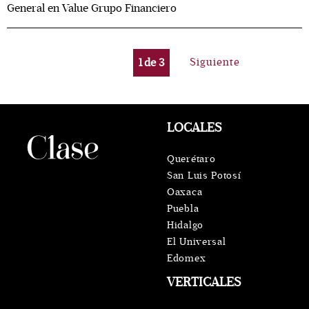
General en Value Grupo Financiero
1
de
3
Siguiente
LOCALES
Querétaro
San Luis Potosí
Oaxaca
Puebla
Hidalgo
El Universal
Edomex
VERTICALES