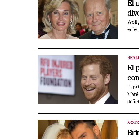
El 
div
Wolfg
enfer
REAL
El 
con
El pr
Maté,
défic
NOTI
Bri