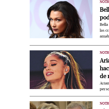
NOTI
Bel
pod
Bella
las c
amab
NOTI
Ari
hac
de 
Arian
pers
NOTI