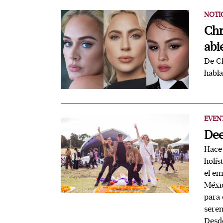
NOTI
Chr
abi
De Ch
habla
EVEN
Dee
Hace 
holís
el em
Méxic
para 
seren
Desde