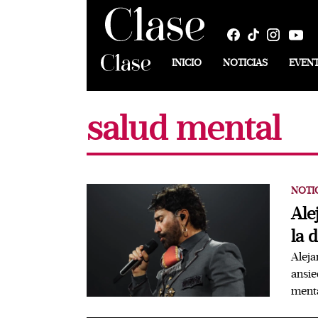
INICIO
NOTICIAS
EVEN
salud mental
NOTI
Ale
la 
Aleja
ansie
ment