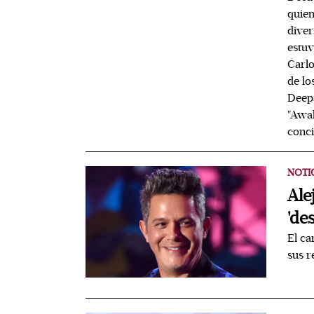
quien
diver
estuv
Carlo
de lo
Deepa
"Awak
conci
NOTI
Ale
'de
El ca
sus r