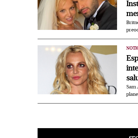
Ins
men
Britn
preoc
NOTI
Esp
int
sal
Sam A
plane