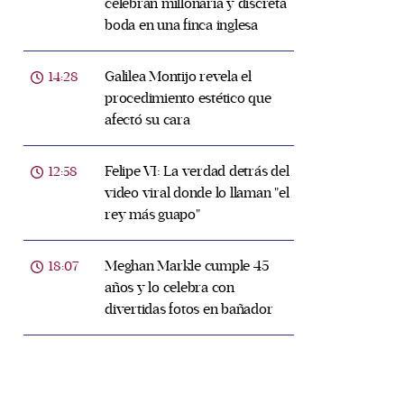
celebran millonaria y discreta
boda en una finca inglesa
Galilea Montijo revela el
14:28
procedimiento estético que
afectó su cara
Felipe VI: La verdad detrás del
12:58
video viral donde lo llaman "el
rey más guapo"
Meghan Markle cumple 45
18:07
años y lo celebra con
divertidas fotos en bañador