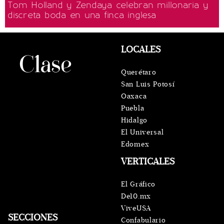
Tom Holland y Zendaya celebran millonaria y
discreta boda en una finca inglesa
LOCALES
Querétaro
San Luis Potosí
Oaxaca
Puebla
Hidalgo
El Universal
Edomex
VERTICALES
El Gráfico
De10.mx
ViveUSA
SECCIONES
Confabulario