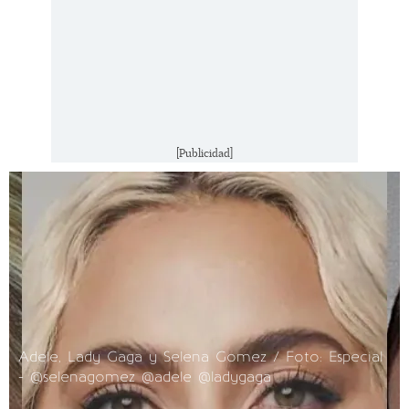
[Publicidad]
Adele, Lady Gaga y Selena Gomez / Foto: Especial
- @selenagomez @adele @ladygaga