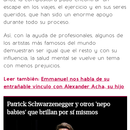
escape en los viajes, el ejercicio y en sus seres
queridos, que han sido un enorme apoyo
durante todo su proceso.
Así, con la ayuda de profesionales, algunos de
los artistas más famosos del mundo
demuestran ser igual que el resto y con su
influencia, la salud mental se vuelve un tema
con menos prejuicios.
Leer también:
Emmanuel nos habla de su
entrañable vínculo con Alexander Acha, su hijo
Patrick Schwarzenegger y otros 'nepo
babies' que brillan por sí mismos