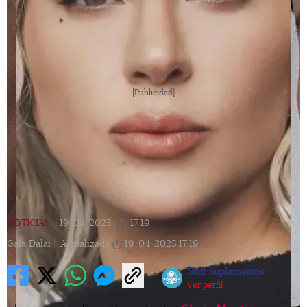
[Publicidad]
NOTICIAS
|
19/04/2025
|
17:19
|
Gala Dalai |
Actualizada
19/04/2025
17:19
Staff Suplementos
Ver perfil