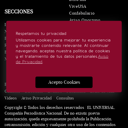
ViveUSA
SECCIONES
Confabulario
Aviso Oportuno
Inicio
Obituarios
Noticias
Respetamos tu privacidad
Consultas
Eventos
Utilizamos cookies para mejorar tu experiencia
Realeza
y mostrarte contenido relevante. Al continuar
SÍGUENOS
navegando, aceptas nuestra política de cookies
Estilo de vida
y el tratamiento de tus datos personales.
Aviso
Minuto x Minuto
de Privacidad
.
Acepto Cookies
Edición Impresa
Noticias
Quiénes somos
Realeza
Contacto
Directorio
Eventos
Publicidad
Estilo de vida
Videos
Aviso Privacidad
Consultas
Copyright © Todos los derechos reservados | EL UNIVERSAL,
Compañía Periodística Nacional. De no existir previa
autorización, queda expresamente prohibida la Publicación,
retransmisión, edición y cualquier otro uso de los contenidos