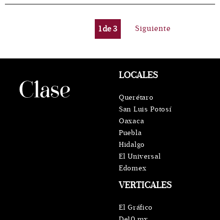
1
de
3
Siguiente
LOCALES
Querétaro
San Luis Potosí
Oaxaca
Puebla
Hidalgo
El Universal
Edomex
VERTICALES
El Gráfico
De10.mx