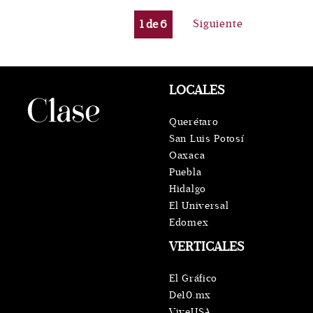
1
de
6
Siguiente
LOCALES
Querétaro
San Luis Potosí
Oaxaca
Puebla
Hidalgo
El Universal
Edomex
VERTICALES
El Gráfico
De10.mx
ViveUSA