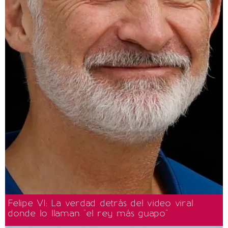
Felipe VI: La verdad detrás del video viral
donde lo llaman "el rey más guapo"