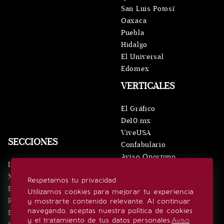
San Luis Potosí
Oaxaca
Puebla
Hidalgo
El Universal
Edomex
VERTICALES
El Gráfico
De10.mx
ViveUSA
SECCIONES
Confabulario
Aviso Oportuno
Inicio
Obituarios
Noticias
Respetamos tu privacidad
Consultas
Eventos
Utilizamos cookies para mejorar tu experiencia
Realeza
y mostrarte contenido relevante. Al continuar
SÍGUENOS
navegando, aceptas nuestra política de cookies
Estilo de vida
y el tratamiento de tus datos personales.
Aviso