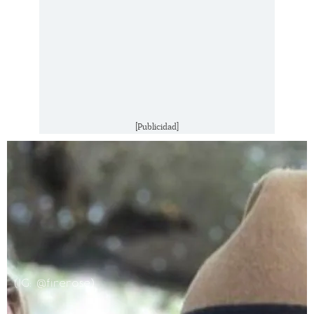
[Publicidad]
(IG: @firerose)