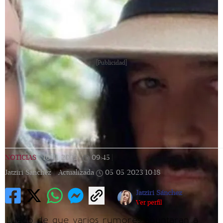
[Publicidad]
NOTICIAS
|
16/11/2022
|
09:45
|
Jatziri Sanchez |
Actualizada
05/05/2023
10:18
Jatziri Sánchez
Ver perfil
Luego de que varios rumores apuntaran a