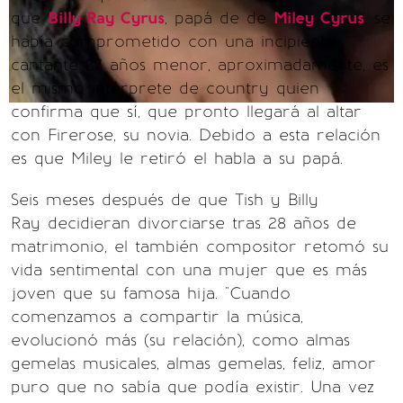
que
Billy Ray Cyrus
, papá de de
Miley Cyrus
, se
había comprometido con una incipiente
cantante 27 años menor, aproximadamente, es
el mismo intérprete de country quien
confirma que sí, que pronto llegará al altar
con Firerose, su novia. Debido a esta relación
es que Miley le retiró el habla a su papá.
Seis meses después de que Tish y Billy
Ray decidieran divorciarse tras 28 años de
matrimonio, el también compositor retomó su
vida sentimental con una mujer que es más
joven que su famosa hija. "Cuando
comenzamos a compartir la música,
evolucionó más (su relación), como almas
gemelas musicales, almas gemelas, feliz, amor
puro que no sabía que podía existir. Una vez