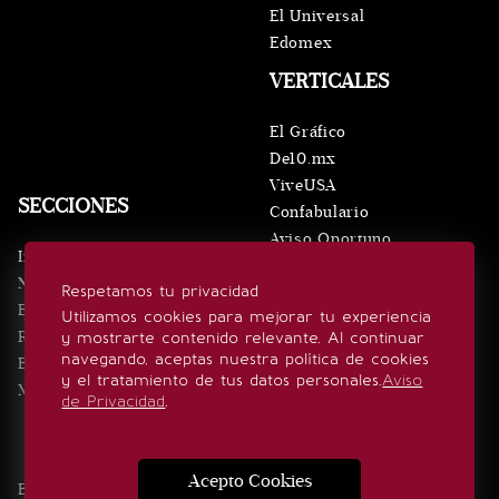
El Universal
Edomex
VERTICALES
El Gráfico
De10.mx
ViveUSA
SECCIONES
Confabulario
Aviso Oportuno
Inicio
Obituarios
Noticias
Respetamos tu privacidad
Consultas
Eventos
Utilizamos cookies para mejorar tu experiencia
Realeza
y mostrarte contenido relevante. Al continuar
SÍGUENOS
navegando, aceptas nuestra política de cookies
Estilo de vida
y el tratamiento de tus datos personales.
Aviso
Minuto x Minuto
de Privacidad
.
Acepto Cookies
Edición Impresa
Noticias
Quiénes somos
Realeza