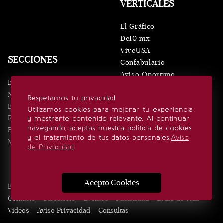
VERTICALES
El Gráfico
De10.mx
ViveUSA
SECCIONES
Confabulario
Aviso Oportuno
Inicio
Obituarios
Noticias
Respetamos tu privacidad
Consultas
Eventos
Utilizamos cookies para mejorar tu experiencia
Realeza
y mostrarte contenido relevante. Al continuar
SÍGUENOS
navegando, aceptas nuestra política de cookies
Estilo de vida
y el tratamiento de tus datos personales.
Aviso
Minuto x Minuto
de Privacidad
.
Acepto Cookies
Edición Impresa
Noticias
Quiénes somos
Realeza
Contacto
Directorio
Eventos
Publicidad
Estilo de vida
Videos
Aviso Privacidad
Consultas