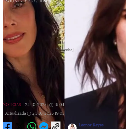
Souza / Fotos: Instagram
[Publicidad]
NOTICIAS
|
24/10/2025
|
16:04
|
Actualizada
24/10/2025
19:05
Leonor Reyes