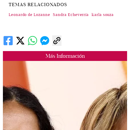
TEMAS RELACIONADOS
Leonardo de Lozanne
Sandra Echeverría
karla souza
Más Información