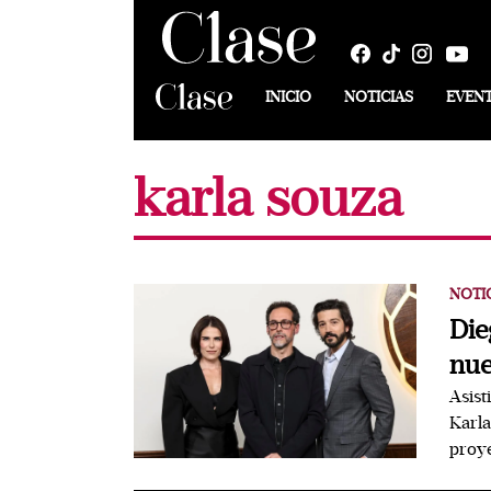
INICIO
NOTICIAS
EVEN
karla souza
NOTI
Die
nue
Asist
Karla
proy