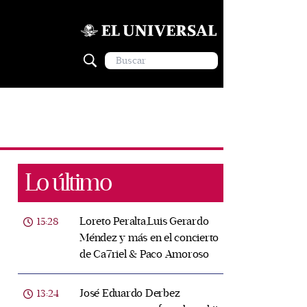
Lo último
Loreto Peralta,Luis Gerardo
15:28
Méndez y más en el concierto
de Ca7riel & Paco Amoroso
José Eduardo Derbez
13:24