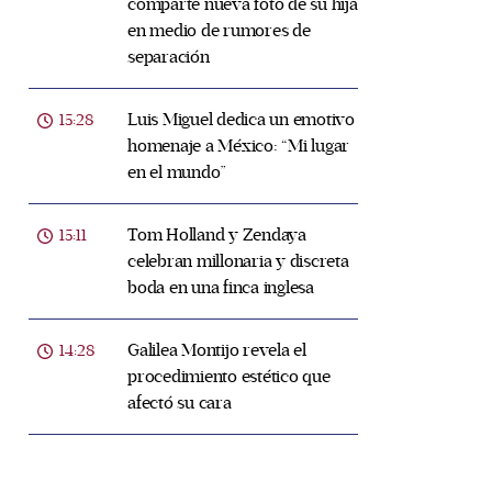
comparte nueva foto de su hija
en medio de rumores de
separación
Luis Miguel dedica un emotivo
15:28
homenaje a México: “Mi lugar
en el mundo”
Tom Holland y Zendaya
15:11
celebran millonaria y discreta
boda en una finca inglesa
Galilea Montijo revela el
14:28
procedimiento estético que
afectó su cara