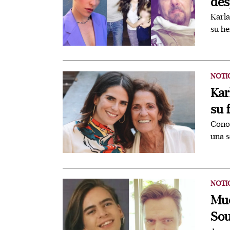
des
Karla
su he
NOTI
Kar
su 
Conoc
una s
NOTI
Mue
Sou