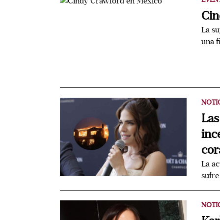
Cin
La s
una f
NOTI
Las
inc
cor
La ac
sufre
NOTI