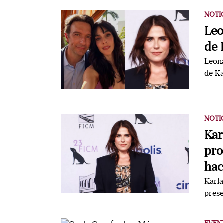
NOTI
Leo
de 
Leona
de Ka
NOTI
Kar
pro
hac
Karla
prese
EVEN