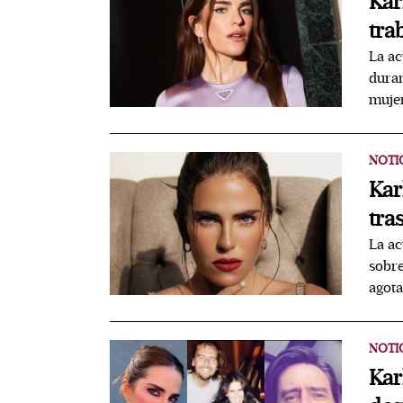
Kar
tra
La ac
duran
muje
NOTI
Kar
tra
La ac
sobre
agota
NOTI
Kar