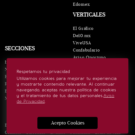
Edomex
VERTICALES
El Gráfico
De10.mx
ViveUSA
SECCIONES
Confabulario
Aviso Oportuno
Inicio
Obituarios
Noticias
Respetamos tu privacidad
Consultas
Eventos
Utilizamos cookies para mejorar tu experiencia
Realeza
y mostrarte contenido relevante. Al continuar
SÍGUENOS
navegando, aceptas nuestra política de cookies
Estilo de vida
y el tratamiento de tus datos personales.
Aviso
Minuto x Minuto
de Privacidad
.
Acepto Cookies
Edición Impresa
Noticias
Quiénes somos
Realeza
Contacto
Directorio
Eventos
Publicidad
Estilo de vida