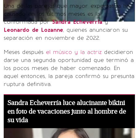
Una de las parejas que mayor expectativa ha
causado en los últimos meses es la
conformada por
Sandra
Echeverría
y
Leonardo
de
Lozanne
, quienes anunciaron su
separación en noviembre de 2022.
Meses después
el músico y la actriz
decidieron
darse una segunda oportunidad que terminó a
los pocos meses de haber comenzado. En
aquel entonces, la pareja confirmó su presunta
ruptura definitiva.
Sandra Echeverría luce alucinante bikini
en foto de vacaciones junto al hombre de
su vida