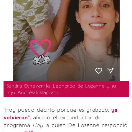
Sandra Echeverría, Leonardo de Lozanne y su
hijo Andrés/Instagram.
"Hoy puedo decirlo porque es grabado,
ya
volvieron",
afirmó el exconductor del
programa
Hoy
, a quien De Lozanne respondió