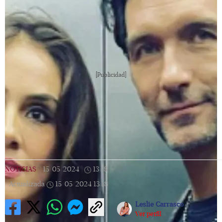
[Publicidad]
NOTICIAS
|
15/05/2024
|
13:18
|
Actualizada
15/05/2024
13:18
Leslie Carrasco
Ver perfil