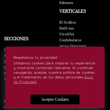
Edomex
VERTICALES
El Gráfico
De10.mx
ViveUSA
SECCIONES
Confabulario
Aviso Oportuno
Inicio
Obituarios
Noticias
Respetamos tu privacidad
Consultas
Eventos
Utilizamos cookies para mejorar tu experiencia
Realeza
y mostrarte contenido relevante. Al continuar
SÍGUENOS
navegando, aceptas nuestra política de cookies
Estilo de vida
y el tratamiento de tus datos personales.
Aviso
Minuto x Minuto
de Privacidad
.
Acepto Cookies
Edición Impresa
Noticias
Quiénes somos
Realeza
Contacto
Directorio
Eventos
Publicidad
Estilo de vida