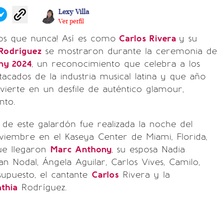
Lexy Villa
Ver perfil
s que nunca! Así es como
Carlos Rivera
y su
Rodríguez
se mostraron durante la ceremonia de
my 2024
, un reconocimiento que celebra a los
tacados de la industria musical latina y que año
ierte en un desfile de auténtico glamour,
nto.
 de este galardón fue realizada la noche del
viembre en el Kaseya Center de Miami, Florida,
ue llegaron
Marc Anthony
, su esposa Nadia
ian Nodal, Ángela Aguilar, Carlos Vives, Camilo,
supuesto, el cantante
Carlos
Rivera y la
thia
Rodríguez.