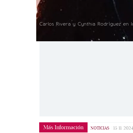
Carlos Rivera y Cynthia Rodríguez en 
Más Información
NOTICIAS
|
15/11/202