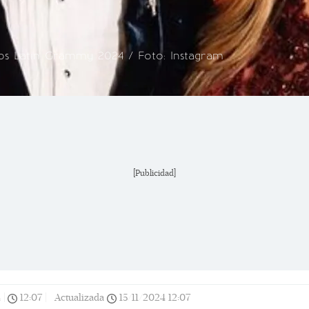
los Latin Grammy 2024 / Foto: Instagram
[Publicidad]
4
|
12:07
|
Actualizada
15/11/2024
12:07