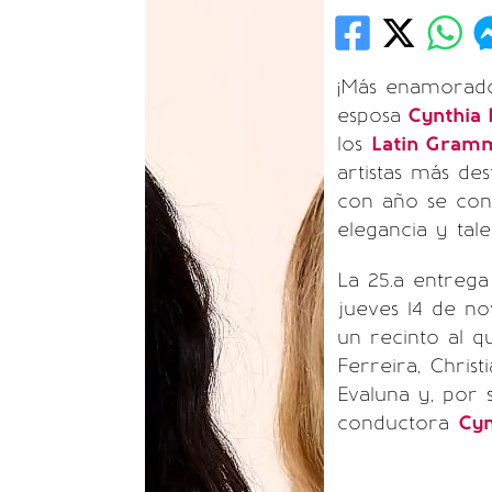
¡Más enamorado
esposa
Cynthia 
los
Latin Gram
artistas más des
con año se conv
elegancia y tale
La 25.a entrega
jueves 14 de no
un recinto al q
Ferreira, Christ
Evaluna y, por 
conductora
Cyn