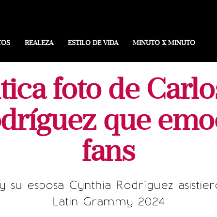
TOS
REALEZA
ESTILO DE VIDA
MINUTO X MINUTO
ica foto de Carlo
dríguez que emo
fans
 y su esposa Cynthia Rodríguez asist
Latin Grammy 2024