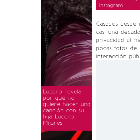
Instagram
Casados desde 
casi una década
privacidad al m
pocas fotos de 
interacción púb
Lucero revela
por qué no
quiere hacer una
canción con su
hija Lucero
Mijares