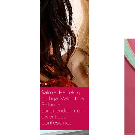
Salma Hayek y
su hija Valentina
Paloma
sorprenden con
divertidas
confesiones