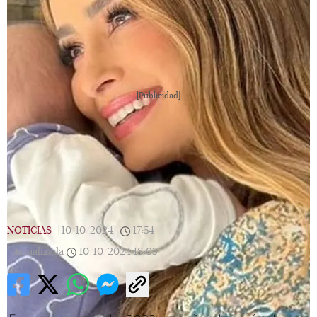
[Publicidad]
NOTICIAS
|
10/10/2024
|
17:54
|
Actualizada
10/10/2024
18:03