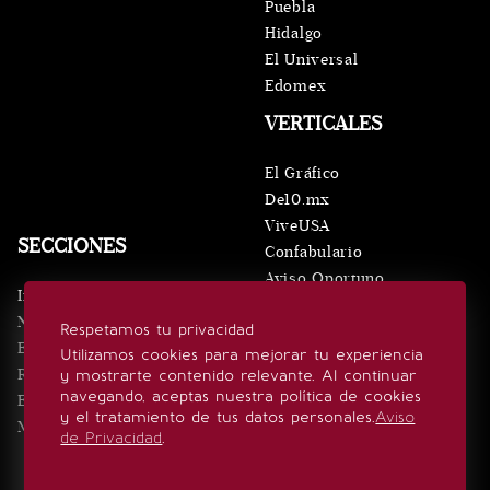
Puebla
Hidalgo
El Universal
Edomex
VERTICALES
El Gráfico
De10.mx
ViveUSA
SECCIONES
Confabulario
Aviso Oportuno
Inicio
Obituarios
Noticias
Respetamos tu privacidad
Consultas
Eventos
Utilizamos cookies para mejorar tu experiencia
Realeza
y mostrarte contenido relevante. Al continuar
SÍGUENOS
navegando, aceptas nuestra política de cookies
Estilo de vida
y el tratamiento de tus datos personales.
Aviso
Minuto x Minuto
de Privacidad
.