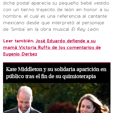
dicha postal aparecía su pequeño bebé vestido
con un tierno trajecito de león en honor a su
nombre, el cual es una referencia al cantante
mexicano desde que interpretó al personaje
de 'Simba' en la obra musical
El Rey León
.
Leer también:
José Eduardo defiende a su
mamá Victoria Ruffo de los comentarios de
Eugenio Derbez
Kate Middleton y su solidaria aparición en
público tras el fin de su quimioterapia