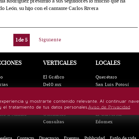
ia Rodríguez presumió a sus seguidores lo mucho que ha
do León, su hijo con el cantante Carlos Rivera
1
de
5
Siguiente
CCIONES
VERTICALES
LOCALES
io
El Gráfico
Querétaro
cias
De10.mx
San Luis Potosí
ntos
ViveUSA
Oaxaca
leza
Confabulario
Puebla
experiencia y mostrarte contenido relevante. Al continuar nav
lo de vida
Aviso Oportuno
Hidalgo
y el tratamiento de tus datos personales.
Aviso de Privacidad
.
uto x Minuto
Obituarios
El Universal
Consultas
Edomex
ealeza
Contacto
Directorio
Eventos
Publicidad
Estilo de vida