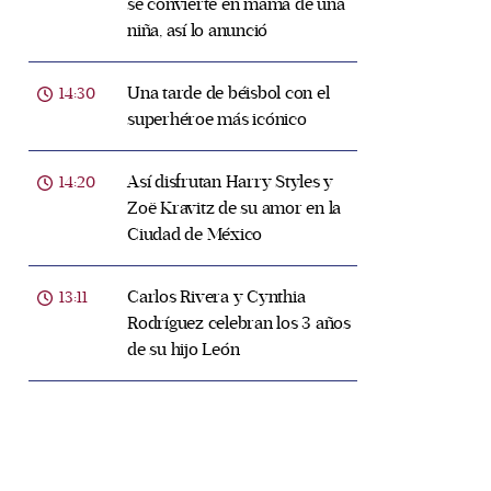
se convierte en mamá de una
niña, así lo anunció
Una tarde de béisbol con el
14:30
superhéroe más icónico
Así disfrutan Harry Styles y
14:20
Zoë Kravitz de su amor en la
Ciudad de México
Carlos Rivera y Cynthia
13:11
Rodríguez celebran los 3 años
de su hijo León