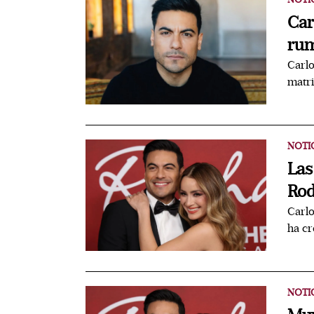
Car
rum
Carlo
matr
NOTI
Las
Rod
Carlo
ha cr
NOTI