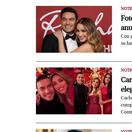
NOTI
Fot
anu
Con g
su fa
NOTI
Car
ele
Carlo
cump
Cont
NOTI