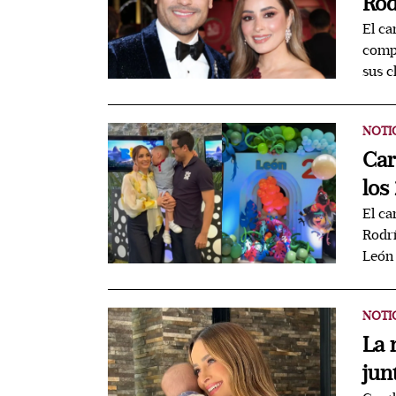
Rod
El ca
compa
sus c
NOTI
Car
los
El ca
Rodrí
León
NOTI
La 
jun