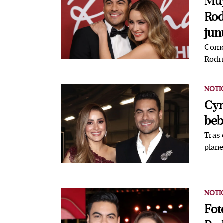
Muy
Rod
jun
Como 
Rodrí
NOTI
Cyn
beb
Tras 
plane
NOTI
Fot