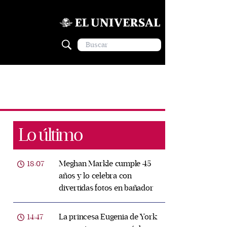
Lo último
Meghan Markle cumple 45
18:07
años y lo celebra con
divertidas fotos en bañador
La princesa Eugenia de York
14:47