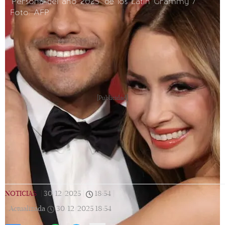
'Persona del año 2025' de los Latin Grammy /
Foto: AFP
[Publicidad]
NOTICIAS
|
30/12/2025
|
18:54
|
Actualizada
30/12/2025
18:54