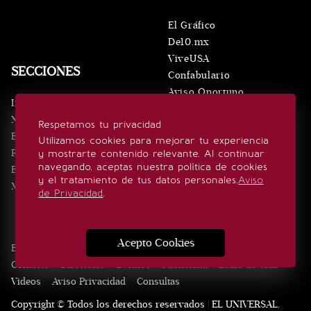
El Gráfico
De10.mx
ViveUSA
SECCIONES
Confabulario
Aviso Oportuno
Inicio
Obituarios
Noticias
Respetamos tu privacidad
Consultas
Eventos
Utilizamos cookies para mejorar tu experiencia
Realeza
y mostrarte contenido relevante. Al continuar
SÍGUENOS
navegando, aceptas nuestra política de cookies
Estilo de vida
y el tratamiento de tus datos personales.
Aviso
Minuto x Minuto
de Privacidad
.
Acepto Cookies
Edición Impresa
Noticias
Quiénes somos
Realeza
Contacto
Directorio
Eventos
Publicidad
Estilo de vida
Videos
Aviso Privacidad
Consultas
Copyright © Todos los derechos reservados | EL UNIVERSAL,