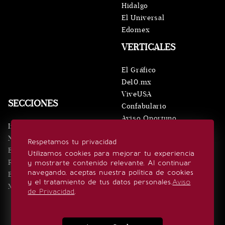
Hidalgo
El Universal
Edomex
VERTICALES
El Gráfico
De10.mx
ViveUSA
SECCIONES
Confabulario
Aviso Oportuno
Inicio
Obituarios
Noticias
Respetamos tu privacidad
Consultas
Eventos
Utilizamos cookies para mejorar tu experiencia
Realeza
y mostrarte contenido relevante. Al continuar
SÍGUENOS
navegando, aceptas nuestra política de cookies
Estilo de vida
y el tratamiento de tus datos personales.
Aviso
Minuto x Minuto
de Privacidad
.