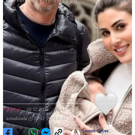
hijo Ferrán / Foto: Instagram
[Publicidad]
NOTICIAS
|
30/12/2025
|
11:44
|
Actualizada
30/12/2025
17:23
Leonor Reyes