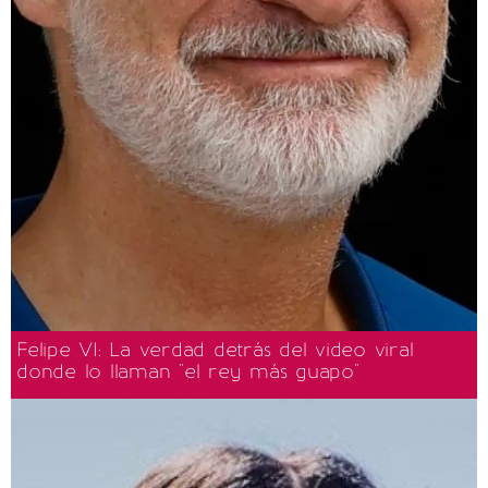
Felipe VI: La verdad detrás del video viral
donde lo llaman "el rey más guapo"