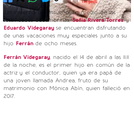
Ver perfil
¡Un invierno de ensueño! En medio de las
festividades decembrinas,
Sofía Rivera Torres
y
Eduardo Videgaray
se encuentran disfrutando
de unas vacaciones muy especiales junto a su
hijo
Ferrán
de ocho meses.
Ferrán Videgaray
, nacido el 14 de abril a las 11:11
de la noche, es el primer hijo en común de la
actriz
y el conductor, quien ya era papá de
una joven llamada Andrea, fruto de su
matrimonio con Mónica Abín, quien falleció en
2017.