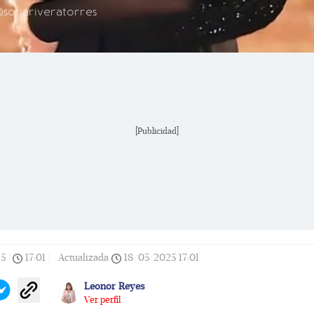
@sofiariveratorres
[Publicidad]
25
|
17:01
|
Actualizada
18/05/2025
17:01
Leonor Reyes
Ver perfil