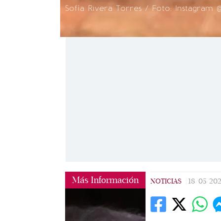
Sofía Rivera Torres / Foto: Instagram 
Más Información
NOTICIAS
|
18/05/20