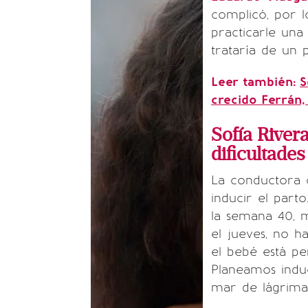
complicó, por 
practicarle una
trataría de un p
Leer también:
S
crecido Ferrán,
Sofía River
dificultades
La conductora c
inducir el part
la semana 40, 
el jueves, no h
el bebé está pe
Planeamos induc
mar de lágrimas