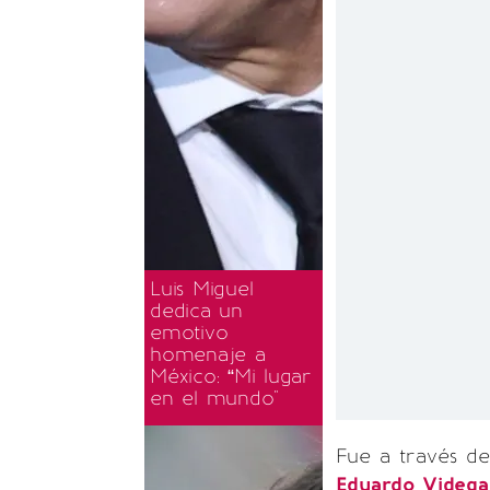
Luis Miguel
dedica un
emotivo
homenaje a
México: “Mi lugar
en el mundo"
Fue a través d
Eduardo Videga