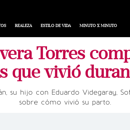
TOS
REALEZA
ESTILO DE VIDA
MINUTO X MINUTO
ivera Torres comp
es que vivió duran
án, su hijo con Eduardo Videgaray, Sof
sobre cómo vivió su parto.