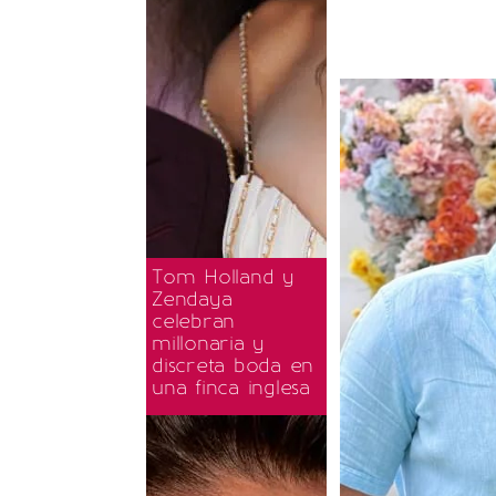
Tom Holland y
Zendaya
celebran
millonaria y
discreta boda en
una finca inglesa