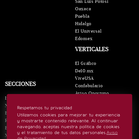
San Luis Potosí
Oaxaca
Puebla
Hidalgo
El Universal
Edomex
VERTICALES
El Gráfico
De10.mx
ViveUSA
SECCIONES
Confabulario
Aviso Oportuno
Inicio
Obituarios
Noticias
Respetamos tu privacidad
Consultas
Eventos
Utilizamos cookies para mejorar tu experiencia
Realeza
y mostrarte contenido relevante. Al continuar
SÍGUENOS
navegando, aceptas nuestra política de cookies
Estilo de vida
y el tratamiento de tus datos personales.
Aviso
Minuto x Minuto
de Privacidad
.