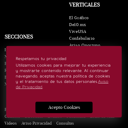
VERTICALES
El Gráfico
De10.mx
ViveUSA
SECCIONES
Confabulario
Aviso Oportuno
Inicio
Obituarios
Noticias
Respetamos tu privacidad
Consultas
Eventos
Utilizamos cookies para mejorar tu experiencia
Realeza
y mostrarte contenido relevante. Al continuar
SÍGUENOS
navegando, aceptas nuestra política de cookies
Estilo de vida
y el tratamiento de tus datos personales.
Aviso
Minuto x Minuto
de Privacidad
.
Acepto Cookies
Edición Impresa
Noticias
Quiénes somos
Realeza
Contacto
Directorio
Eventos
Publicidad
Estilo de vida
Videos
Aviso Privacidad
Consultas