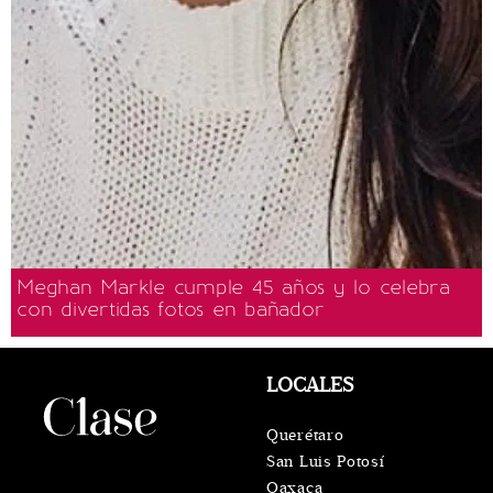
Meghan Markle cumple 45 años y lo celebra
con divertidas fotos en bañador
LOCALES
Querétaro
San Luis Potosí
Oaxaca