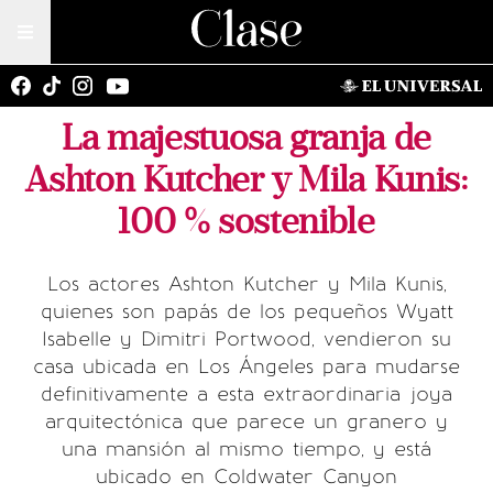
La majestuosa granja de
Ashton Kutcher y Mila Kunis:
100 % sostenible
Los actores Ashton Kutcher y Mila Kunis,
quienes son papás de los pequeños Wyatt
Isabelle y Dimitri Portwood, vendieron su
casa ubicada en Los Ángeles para mudarse
definitivamente a esta extraordinaria joya
arquitectónica que parece un granero y
una mansión al mismo tiempo, y está
ubicado en Coldwater Canyon