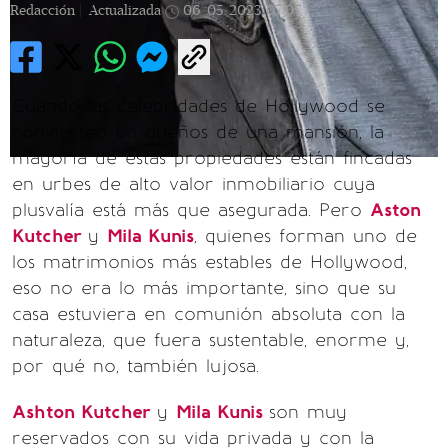
Redacción |
Actualizada
06/05/2023
07:07
Cuando las celebridades de Hollywood se
convierten en dueños de una mansión, la
mayoría de estas propiedades están fincadas
en urbes de alto valor inmobiliario cuya
plusvalía está más que asegurada. Pero
Aston
Kutcher
y
Mila Kunis
, quienes forman uno de
los matrimonios más estables de Hollywood,
eso no era lo más importante, sino que su
casa estuviera en comunión absoluta con la
naturaleza, que fuera sustentable, enorme y,
por qué no, también lujosa.
Ashton Kutcher
y
Mila Kunis
son muy
reservados con su vida privada y con la