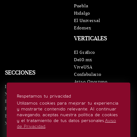
Puebla
Hidalgo
El Universal
Edomex
VERTICALES
El Gráfico
De10.mx
ViveUSA
SECCIONES
Confabulario
Aviso Oportuno
Inicio
Obituarios
Noticias
Respetamos tu privacidad
Consultas
Eventos
Utilizamos cookies para mejorar tu experiencia
Realeza
y mostrarte contenido relevante. Al continuar
SÍGUENOS
navegando, aceptas nuestra política de cookies
Estilo de vida
y el tratamiento de tus datos personales.
Aviso
Minuto x Minuto
de Privacidad
.