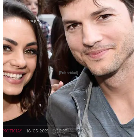
(Getty Images)
[Publicidad]
NOTICIAS
|
18/05/2021
|
10:27
|