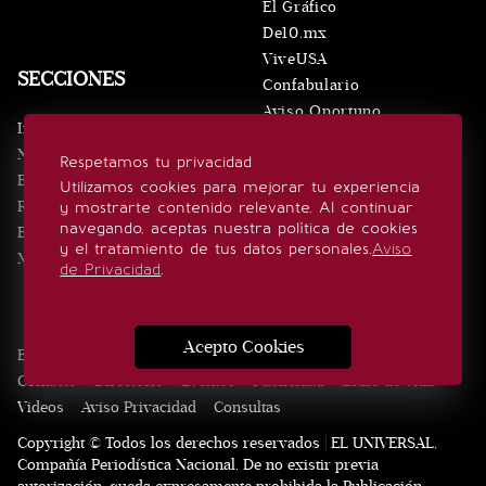
El Gráfico
De10.mx
ViveUSA
SECCIONES
Confabulario
Aviso Oportuno
Inicio
Obituarios
Noticias
Respetamos tu privacidad
Consultas
Eventos
Utilizamos cookies para mejorar tu experiencia
Realeza
y mostrarte contenido relevante. Al continuar
SÍGUENOS
navegando, aceptas nuestra política de cookies
Estilo de vida
y el tratamiento de tus datos personales.
Aviso
Minuto x Minuto
de Privacidad
.
Acepto Cookies
Edición Impresa
Noticias
Quiénes somos
Realeza
Contacto
Directorio
Eventos
Publicidad
Estilo de vida
Videos
Aviso Privacidad
Consultas
Copyright © Todos los derechos reservados | EL UNIVERSAL,
Compañía Periodística Nacional. De no existir previa