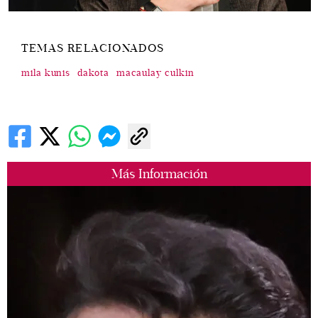
TEMAS RELACIONADOS
mila kunis
dakota
macaulay culkin
Más Información