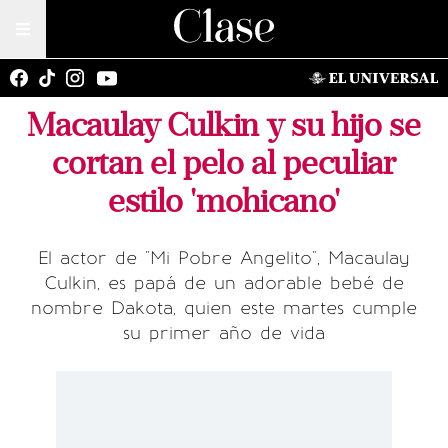
Macaulay Culkin y su hijo se
cortan el pelo al peculiar
estilo 'mohicano'
El actor de "Mi Pobre Angelito", Macaulay
Culkin, es papá de un adorable bebé de
nombre Dakota, quien este martes cumple
su primer año de vida