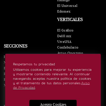
Hidalgo
El Universal
Edomex
VERTICALES
El Gráfico
De10.mx
ViveUSA
SECCIONES
Confabulario
Aviso Oportuno
Inicio
Obituarios
Noticias
Respetamos tu privacidad
Consultas
Eventos
Utilizamos cookies para mejorar tu experiencia
Realeza
y mostrarte contenido relevante. Al continuar
SÍGUENOS
navegando, aceptas nuestra política de cookies
Estilo de vida
y el tratamiento de tus datos personales.
Aviso
Minuto x Minuto
de Privacidad
.
Acepto Cookies