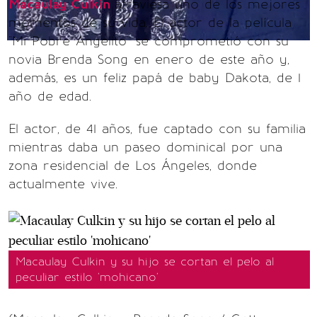
Macaulay Culkin
atraviesa uno de los mejores
momentos de su vida. El actor de la película
"Mi Pobre Angelito" se comprometió con su
novia Brenda Song en enero de este año y,
además, es un feliz papá de baby Dakota, de 1
año de edad.
El actor, de 41 años, fue captado con su familia
mientras daba un paseo dominical por una
zona residencial de Los Ángeles, donde
actualmente vive.
Macaulay Culkin y su hijo se cortan el pelo al
peculiar estilo 'mohicano'