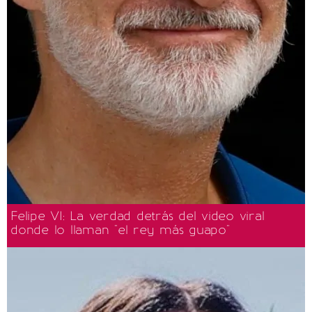
Felipe VI: La verdad detrás del video viral
donde lo llaman "el rey más guapo"