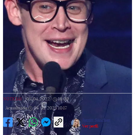
[Publicidad]
NOTICIAS
|
05/04/2022
|
16:00
|
Actualizada
05/05/2023
10:17
Jatziri Sánchez
Ver perfil