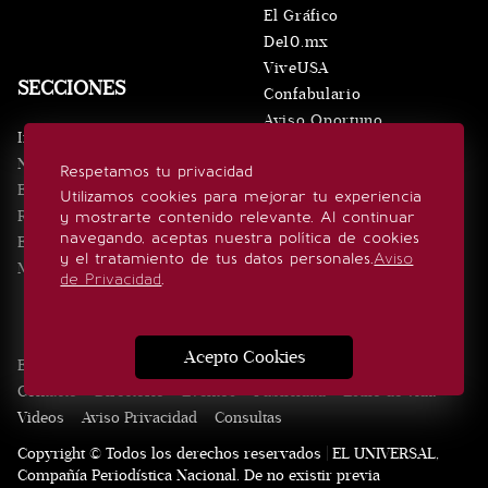
El Gráfico
De10.mx
ViveUSA
SECCIONES
Confabulario
Aviso Oportuno
Inicio
Obituarios
Noticias
Respetamos tu privacidad
Consultas
Eventos
Utilizamos cookies para mejorar tu experiencia
Realeza
y mostrarte contenido relevante. Al continuar
SÍGUENOS
navegando, aceptas nuestra política de cookies
Estilo de vida
y el tratamiento de tus datos personales.
Aviso
Minuto x Minuto
de Privacidad
.
Acepto Cookies
Edición Impresa
Noticias
Quiénes somos
Realeza
Contacto
Directorio
Eventos
Publicidad
Estilo de vida
Videos
Aviso Privacidad
Consultas
Copyright © Todos los derechos reservados | EL UNIVERSAL,
Compañía Periodística Nacional. De no existir previa