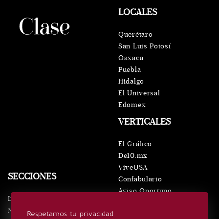
LOCALES
Querétaro
San Luis Potosí
Oaxaca
Puebla
Hidalgo
El Universal
Edomex
VERTICALES
El Gráfico
De10.mx
ViveUSA
SECCIONES
Confabulario
Aviso Oportuno
Inicio
Obituarios
Noticias
Respetamos tu privacidad
Consultas