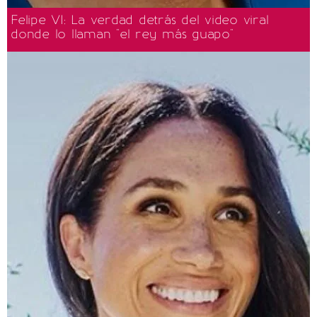
Felipe VI: La verdad detrás del video viral
donde lo llaman "el rey más guapo"