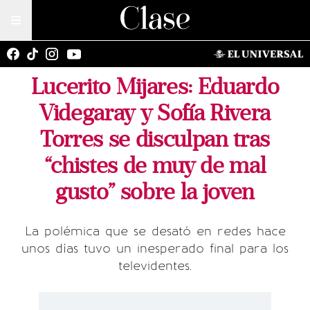
Lucerito Mijares: Eduardo
Videgaray y Sofía Rivera
Torres se disculpan tras
“chistes de muy de mal
gusto” sobre la joven
La polémica que se desató en redes hace
unos días tuvo un inesperado final para los
televidentes.