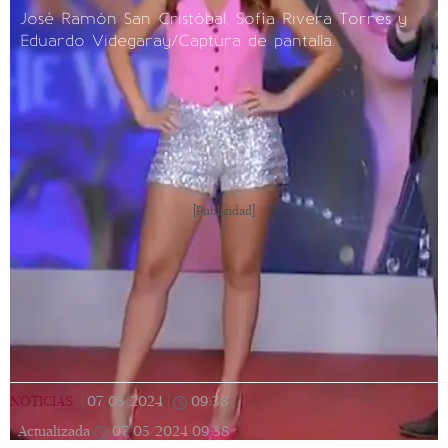
José Ramón San Cristóbal, Sofía Rivera Torres y
Eduardo Videgaray/Captura de pantalla.
[Publicidad]
NOTICIAS
|
07/05/2024
|
09:38
|
Actualizada
07/05/2024
09:38