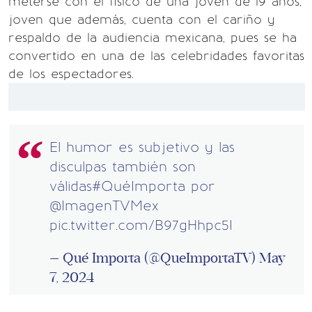
meterse con el físico de una joven de 19 años,
joven que además, cuenta con el cariño y
respaldo de la audiencia mexicana, pues se ha
convertido en una de las celebridades favoritas
de los espectadores.
El humor es subjetivo y las
disculpas también son
válidas
#QuéImporta
por
@ImagenTVMex
pic.twitter.com/B97gHhpc5I
— Qué Importa (@QueImportaTV)
May
7, 2024