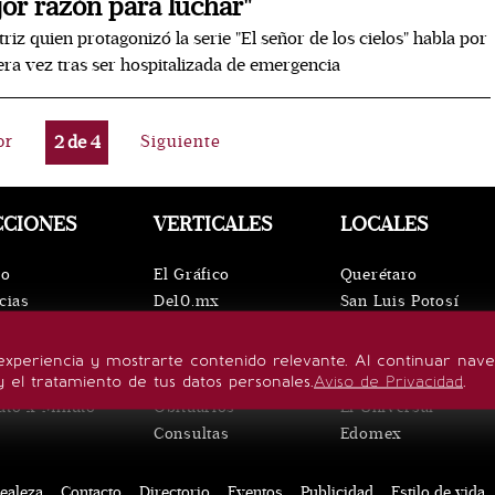
or razón para luchar"
triz quien protagonizó la serie "El señor de los cielos" habla por
ra vez tras ser hospitalizada de emergencia
or
2
de
4
Siguiente
CCIONES
VERTICALES
LOCALES
io
El Gráfico
Querétaro
cias
De10.mx
San Luis Potosí
ntos
ViveUSA
Oaxaca
leza
Confabulario
Puebla
experiencia y mostrarte contenido relevante. Al continuar nav
lo de vida
Aviso Oportuno
Hidalgo
y el tratamiento de tus datos personales.
Aviso de Privacidad
.
uto x Minuto
Obituarios
El Universal
Consultas
Edomex
ealeza
Contacto
Directorio
Eventos
Publicidad
Estilo de vida