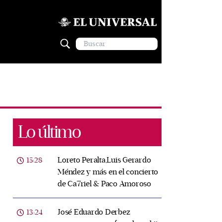
Lo último
Loreto Peralta,Luis Gerardo
15:28
Méndez y más en el concierto
de Ca7riel & Paco Amoroso
José Eduardo Derbez
13:24