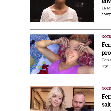
env
La ac
compl
NOTI
Fer
pro
Con u
segui
NOTI
Fer
sal