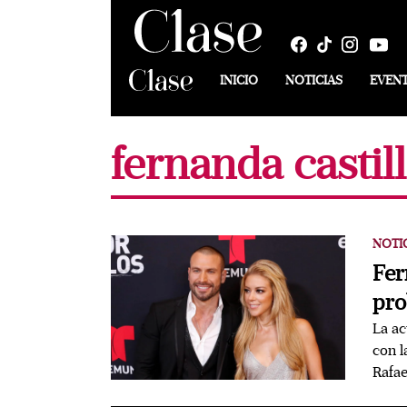
INICIO
NOTICIAS
EVEN
fernanda castil
NOTI
Fer
pro
La ac
con l
Rafa