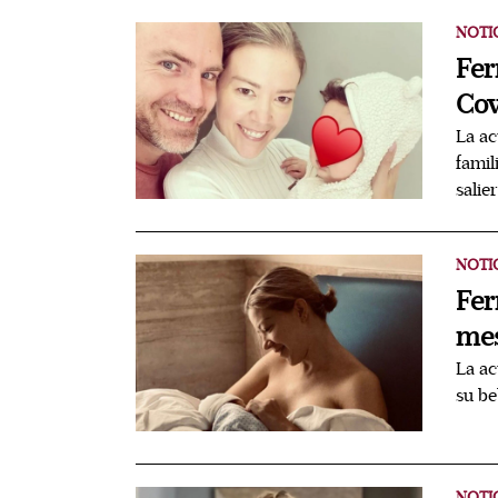
NOTI
Fer
Cov
La ac
famil
salie
NOTI
Fer
mes
La ac
su be
NOTI