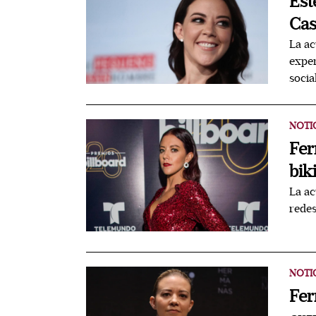
Est
Cas
La ac
exper
socia
NOTI
Fer
bik
La ac
redes
NOTI
Fer