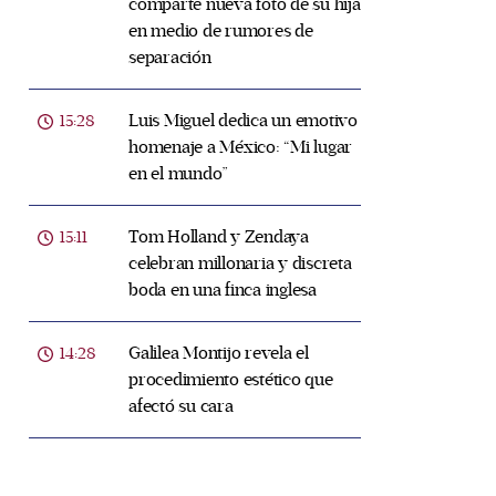
comparte nueva foto de su hija
en medio de rumores de
separación
Luis Miguel dedica un emotivo
15:28
homenaje a México: “Mi lugar
en el mundo”
Tom Holland y Zendaya
15:11
celebran millonaria y discreta
boda en una finca inglesa
Galilea Montijo revela el
14:28
procedimiento estético que
afectó su cara