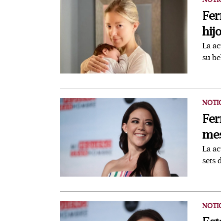
Fer
hij
La ac
su be
NOTI
Fer
mes
La ac
sets 
NOTI