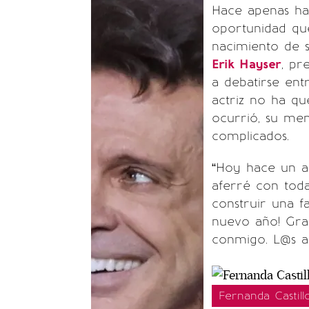
Hace apenas ha
oportunidad que
nacimiento de 
Erik Hayser
, pr
a debatirse ent
actriz no ha qu
ocurrió, su me
complicados.
“Hoy hace un a
aferré con toda
construir una f
nuevo año! Grac
conmigo. L@s a
Fernanda Castill