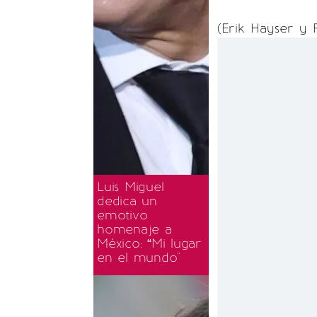
(Erik Hayser y 
Luis Miguel
dedica un
emotivo
homenaje a
México: “Mi lugar
en el mundo"