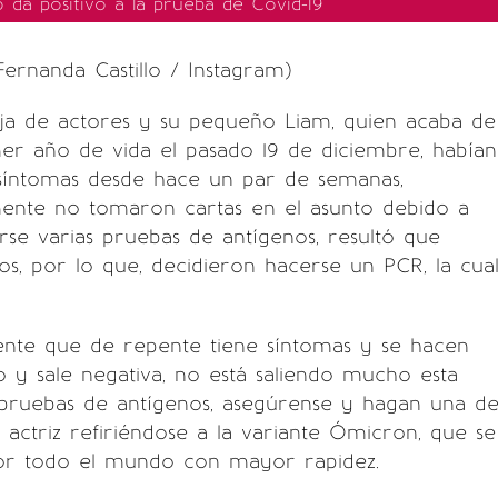
o da positivo a la prueba de Covid-19
Fernanda Castillo / Instagram)
ja de actores y su pequeño Liam, quien acaba de
er año de vida el pasado 19 de diciembre, habían
 síntomas desde hace un par de semanas,
ente no tomaron cartas en el asunto debido a
arse varias pruebas de antígenos, resultó que
vos, por lo que, decidieron hacerse un PCR, la cual
ente que de repente tiene síntomas y se hacen
 y sale negativa, no está saliendo mucho esta
 pruebas de antígenos, asegúrense y hagan una d
a actriz refiriéndose a la variante Ómicron, que se
or todo el mundo con mayor rapidez.