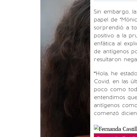
Sin embargo, la
papel de ‘Mónica
sorprendió a to
positivo a la p
enfática al exp
de antígenos po
resultaron negat
“Hola, he estad
Covid, en las úl
poco como todos
entendimos que
antígenos como 
comenzó dicien