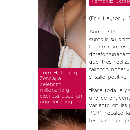
Fernanda Castill
(Erik Hayser y 
Aunque la pare
cumplir su prim
lidiado con los
desafortunadam
que, tras realiz
salieron negati
Tom Holland y
sí salió positiva.
Zendaya
celebran
millonaria y
“Para toda la g
discreta boda en
una de antígeno
una finca inglesa
variante en las
PCR”, recalcó l
ha extendido p