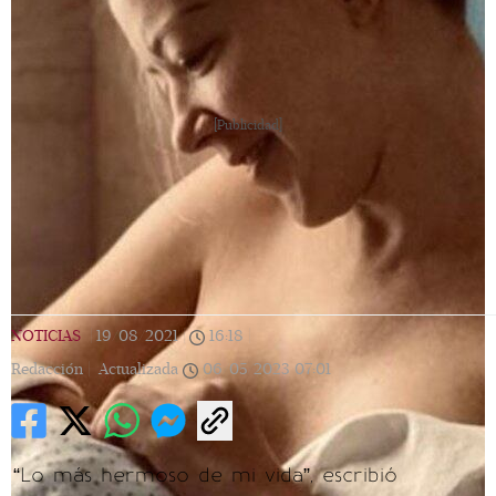
[Publicidad]
NOTICIAS
|
19/08/2021
|
16:18
|
Redacción |
Actualizada
06/05/2023
07:01
“Lo más hermoso de mi vida”, escribió