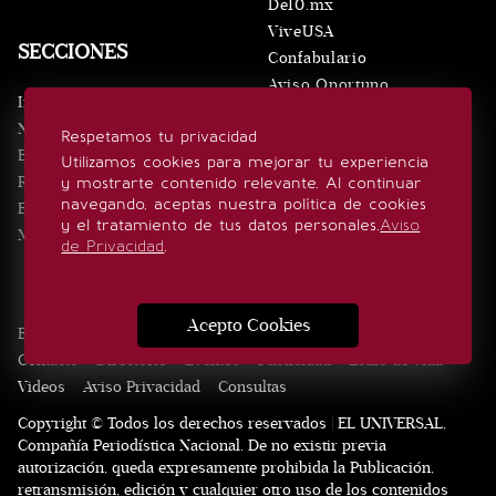
De10.mx
ViveUSA
SECCIONES
Confabulario
Aviso Oportuno
Inicio
Obituarios
Noticias
Respetamos tu privacidad
Consultas
Eventos
Utilizamos cookies para mejorar tu experiencia
Realeza
y mostrarte contenido relevante. Al continuar
SÍGUENOS
navegando, aceptas nuestra política de cookies
Estilo de vida
y el tratamiento de tus datos personales.
Aviso
Minuto x Minuto
de Privacidad
.
Acepto Cookies
Edición Impresa
Noticias
Quiénes somos
Realeza
Contacto
Directorio
Eventos
Publicidad
Estilo de vida
Videos
Aviso Privacidad
Consultas
Copyright © Todos los derechos reservados | EL UNIVERSAL,
Compañía Periodística Nacional. De no existir previa
autorización, queda expresamente prohibida la Publicación,
retransmisión, edición y cualquier otro uso de los contenidos