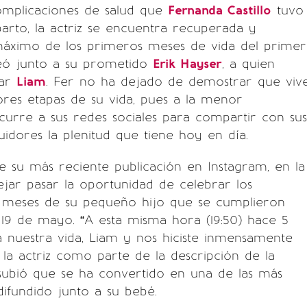
omplicaciones de salud que
Fernanda Castillo
tuvo
arto, la actriz se encuentra recuperada y
 máximo de los primeros meses de vida del primer
eó junto a su prometido
Erik Hayser
, a quien
mar
Liam
. Fer no ha dejado de demostrar que viv
res etapas de su vida, pues a la menor
urre a sus redes sociales para compartir con sus
uidores la plenitud que tiene hoy en día.
de su más reciente publicación en Instagram, en la
jar pasar la oportunidad de celebrar los
 meses de su pequeño hijo que se cumplieron
19 de mayo. “A esta misma hora (19:50) hace 5
a nuestra vida, Liam y nos hiciste inmensamente
ió la actriz como parte de la descripción de la
subió que se ha convertido en una de las más
difundido junto a su bebé.