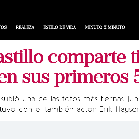
TOS
REALEZA
ESTILO DE VIDA
MINUTO X MINUTO
tillo comparte t
 en sus primeros
o subió una de las fotos más tiernas ju
tuvo con el también actor Erik Hayse