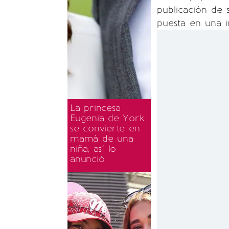
publicación de 
puesta en una 
La princesa
Eugenia de York
se convierte en
mamá de una
niña, así lo
anunció