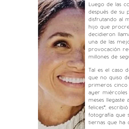
Luego de las c
después de su p
disfrutando al
hijo que procr
decidieron lla
una de las mejo
provocación rec
millones de seg
Tal es el caso 
que no quiso de
primeros cinco
ayer miércoles 
meses llegaste 
felices”, escrib
fotografía que 
tiernas que ha 