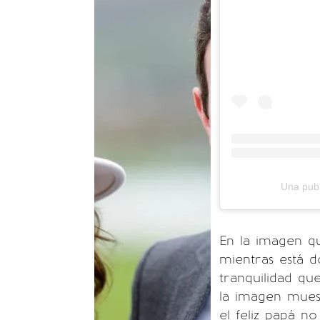
Una publ
En la imagen qu
mientras está 
tranquilidad qu
la imagen mues
el feliz papá n