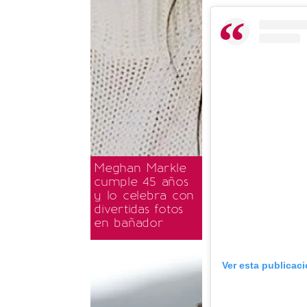
Meghan Markle
cumple 45 años
y lo celebra con
divertidas fotos
en bañador
Ver esta publicac