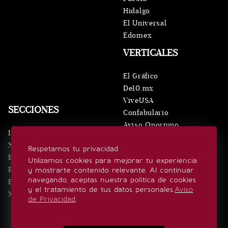
Hidalgo
El Universal
Edomex
VERTICALES
El Gráfico
De10.mx
ViveUSA
SECCIONES
Confabulario
Aviso Oportuno
Inicio
Obituarios
Noticias
Respetamos tu privacidad
Consultas
Eventos
Utilizamos cookies para mejorar tu experiencia
Realeza
y mostrarte contenido relevante. Al continuar
SÍGUENOS
navegando, aceptas nuestra política de cookies
Estilo de vida
y el tratamiento de tus datos personales.
Aviso
Minuto x Minuto
de Privacidad
.