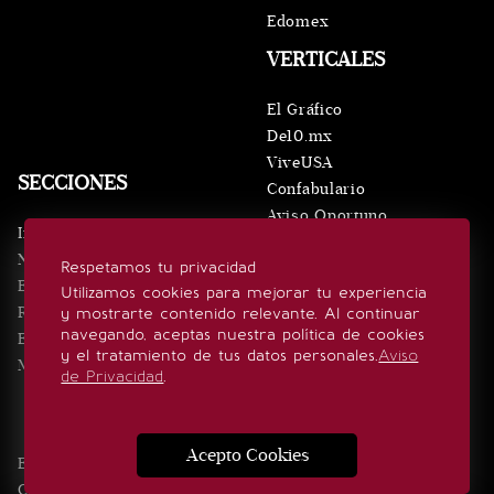
Edomex
VERTICALES
El Gráfico
De10.mx
ViveUSA
SECCIONES
Confabulario
Aviso Oportuno
Inicio
Obituarios
Noticias
Respetamos tu privacidad
Consultas
Eventos
Utilizamos cookies para mejorar tu experiencia
Realeza
y mostrarte contenido relevante. Al continuar
SÍGUENOS
navegando, aceptas nuestra política de cookies
Estilo de vida
y el tratamiento de tus datos personales.
Aviso
Minuto x Minuto
de Privacidad
.
Acepto Cookies
Edición Impresa
Noticias
Quiénes somos
Realeza
Contacto
Directorio
Eventos
Publicidad
Estilo de vida