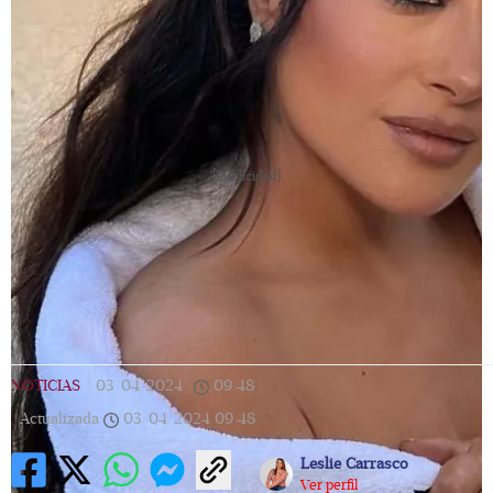
[Publicidad]
NOTICIAS
|
03/04/2024
|
09:48
|
Actualizada
03/04/2024
09:48
Leslie Carrasco
Ver perfil