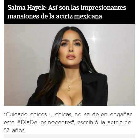
Salma Hayek: Así son las impresionantes
mansiones de la actriz mexicana
“Cuidado chicos y chicas, no se dejen engañar
este #DíaDeLosInocentes”, escribió la actriz de
57 años.