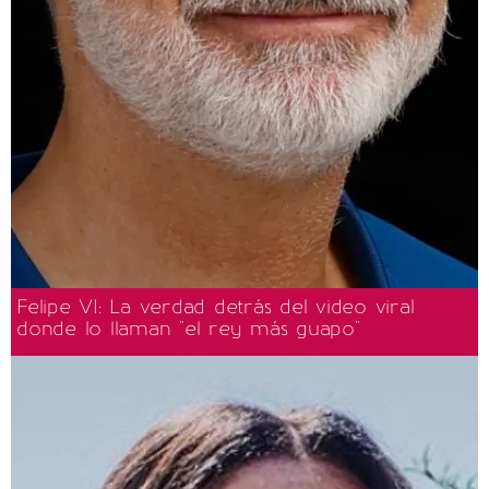
Felipe VI: La verdad detrás del video viral
donde lo llaman "el rey más guapo"