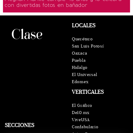
con divertidas fotos en bañador
LOCALES
Querétaro
San Luis Potosí
Oaxaca
Puebla
Hidalgo
El Universal
Edomex
VERTICALES
El Gráfico
De10.mx
ViveUSA
SECCIONES
Confabulario