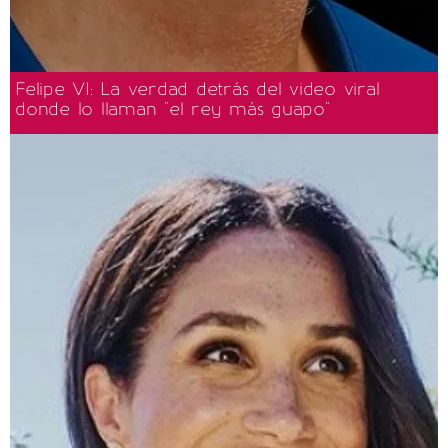
Felipe VI: La verdad detrás del video viral
donde lo llaman "el rey más guapo"