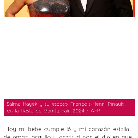
Salma Hayek y su esposo François-Henri Pinault
en la fiesta de Vanity Fair 2024 / AFP
"Hoy mi bebé cumple 16 y mi corazón estalla
de amor, orgullo y gratitud por el día en que