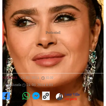
[Publicidad]
NOTICIAS
|
24/03/2024
|
10:59
|
Actualizada
24/03/2024
11:03
Lexy Villa
Ver perfil