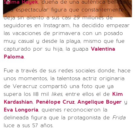
Salma Hayek
, dueña de una auténtica belleza y
una espectacular figura que constantemente
deja sin aliento a sus casi 29 millones de
seguidores en Instagram, ha decidido empezar
las vacaciones de primavera con un posado
muy casual y desde la playa, mismo que fue
capturado por su hija, la guapa
Valentina
Paloma
.
Fue a través de sus redes sociales donde, hace
unos momentos, la talentosa actriz originaria
de Veracruz compartió una foto que ya
supera los 118 mil
likes
,
entre ellos el de
Kim
Kardashian
,
Penélope Cruz
,
Angelique Boyer
y
Eva Longoria
, quienes reconocieron la
delineada figura que la protagonista de
Frida
luce a sus 57 años.