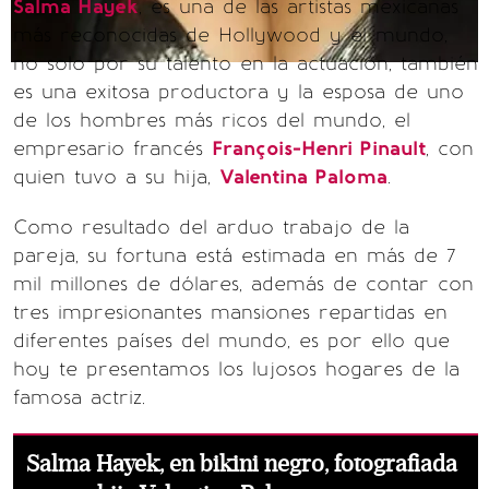
Salma Hayek
, es una de las artistas mexicanas
más reconocidas de Hollywood y el mundo,
no solo por su talento en la actuación, también
es una exitosa productora y la esposa de uno
de los hombres más ricos del mundo, el
empresario francés
François-Henri Pinault
, con
quien tuvo a su hija,
Valentina Paloma
.
Como resultado del arduo trabajo de la
pareja, su fortuna está estimada en más de 7
mil millones de dólares, además de contar con
tres impresionantes mansiones repartidas en
diferentes países del mundo, es por ello que
hoy te presentamos los lujosos hogares de la
famosa actriz.
Salma Hayek, en bikini negro, fotografiada