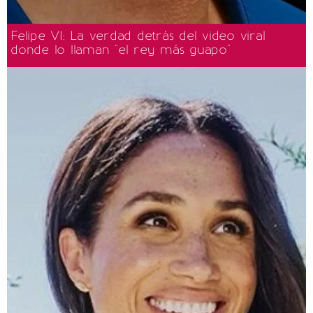
Felipe VI: La verdad detrás del video viral
donde lo llaman "el rey más guapo"