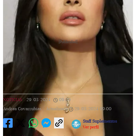
[Publicidad]
NOTICIAS
|
29/03/2024
|
09:00
|
Andrea Covarrubias |
Actualizada
29/03/2024
09:00
Staff Suplementos
Ver perfil