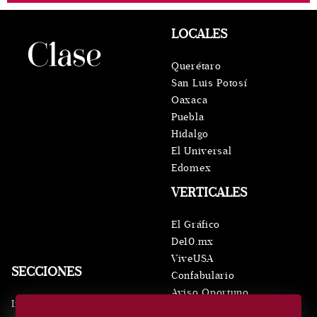
LOCALES
Querétaro
San Luis Potosí
Oaxaca
Puebla
Hidalgo
El Universal
Edomex
VERTICALES
El Gráfico
De10.mx
ViveUSA
SECCIONES
Confabulario
Aviso Oportuno
Inicio
Obituarios