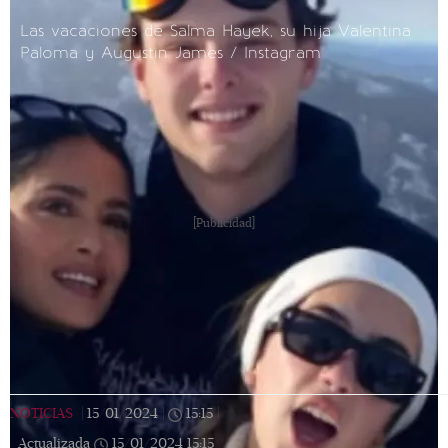
Las vacaciones de Salma Hayek, su hija Valentina
Paloma y Augustin James / Instagram
[Publicidad]
NOTICIAS
|
15/01/2024
|
15:15
|
Actualizada
15/01/2024
15:15