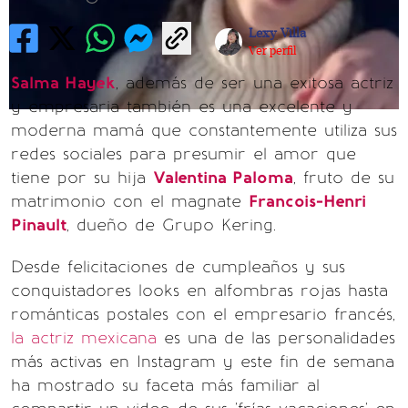
Lexy Villa
Ver perfil
Salma Hayek
, además de ser una exitosa actriz
y empresaria también es una excelente y
moderna mamá que constantemente utiliza sus
redes sociales para presumir el amor que
tiene por su hija
Valentina Paloma
, fruto de su
matrimonio con el magnate
Francois-Henri
Pinault
, dueño de Grupo Kering.
Desde felicitaciones de cumpleaños y sus
conquistadores looks en alfombras rojas hasta
románticas postales con el empresario francés,
la actriz mexicana
es una de las personalidades
más activas en Instagram y este fin de semana
ha mostrado su faceta más familiar al