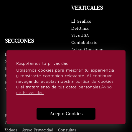
VERTICALES
El Gráfico
De10.mx
ViveUSA
SECCIONES
Confabulario
Aviso Oportuno
Inicio
Obituarios
Noticias
Respetamos tu privacidad
Consultas
Eventos
Utilizamos cookies para mejorar tu experiencia
Realeza
y mostrarte contenido relevante. Al continuar
SÍGUENOS
navegando, aceptas nuestra política de cookies
Estilo de vida
y el tratamiento de tus datos personales.
Aviso
Minuto x Minuto
de Privacidad
.
Acepto Cookies
Edición Impresa
Noticias
Quiénes somos
Realeza
Contacto
Directorio
Eventos
Publicidad
Estilo de vida
Videos
Aviso Privacidad
Consultas