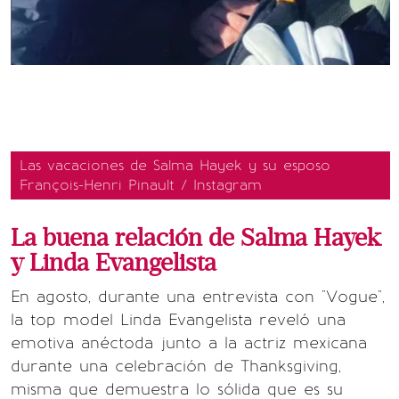
Las vacaciones de Salma Hayek y su esposo
François-Henri Pinault / Instagram
La buena relación de Salma Hayek
y Linda Evangelista
En agosto, durante una entrevista con "Vogue",
la top model Linda Evangelista reveló una
emotiva anéctoda junto a la actriz mexicana
durante una celebración de Thanksgiving,
misma que demuestra lo sólida que es su