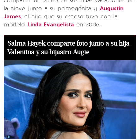
compartir un video de sus 'frías vacaciones' en
la nieve junto a su primogénita y
Augustin
James
, el hijo que su esposo tuvo con la
modelo
Linda Evangelista
en 2006.
Salma Hayek comparte foto junto a su hija
Valentina y su hijastro Augie