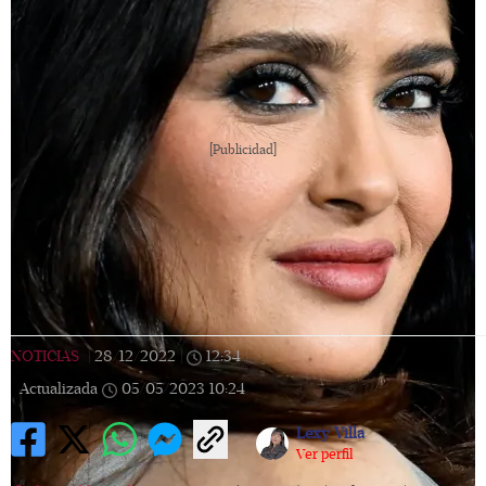
[Publicidad]
NOTICIAS
|
28/12/2022
|
12:34
|
Actualizada
05/05/2023
10:24
Lexy Villa
Ver perfil