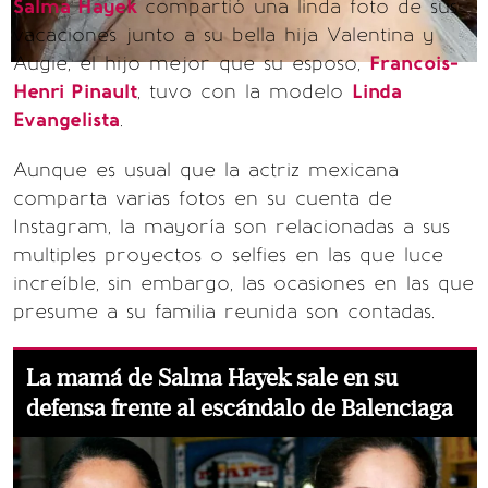
Salma Hayek
compartió una linda foto de sus
vacaciones junto a su bella hija Valentina y
Augie, el hijo mejor que su esposo,
Francois-
Henri Pinault
, tuvo con la modelo
Linda
Evangelista
.
Aunque es usual que la actriz mexicana
comparta varias fotos en su cuenta de
Instagram, la mayoría son relacionadas a sus
multiples proyectos o selfies en las que luce
increíble, sin embargo, las ocasiones en las que
presume a su familia reunida son contadas.
La mamá de Salma Hayek sale en su
defensa frente al escándalo de Balenciaga