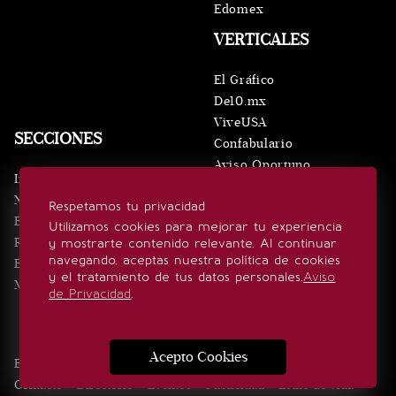
Edomex
VERTICALES
El Gráfico
De10.mx
ViveUSA
SECCIONES
Confabulario
Aviso Oportuno
Inicio
Obituarios
Noticias
Respetamos tu privacidad
Consultas
Eventos
Utilizamos cookies para mejorar tu experiencia
Realeza
y mostrarte contenido relevante. Al continuar
SÍGUENOS
navegando, aceptas nuestra política de cookies
Estilo de vida
y el tratamiento de tus datos personales.
Aviso
Minuto x Minuto
de Privacidad
.
Acepto Cookies
Edición Impresa
Noticias
Quiénes somos
Realeza
Contacto
Directorio
Eventos
Publicidad
Estilo de vida