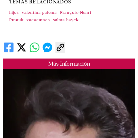
TEMAS RELACIONADOS
hijos
valentina paloma
François-Henri
Pinault
vacaciones
salma hayek
Más Información