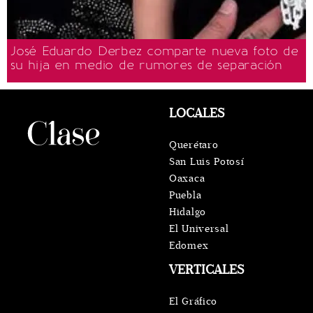
José Eduardo Derbez comparte nueva foto de
su hija en medio de rumores de separación
LOCALES
Querétaro
San Luis Potosí
Oaxaca
Puebla
Hidalgo
El Universal
Edomex
VERTICALES
El Gráfico