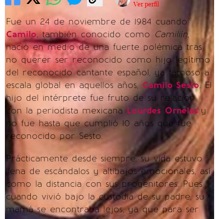
Ver perfil
Fue un 24 de noviembre de 1984 cuando
Camilo
, también conocido como
Camiliín
,
nació en medio de una fuerte polémica tras
no querer ser reconocido como hijo legítimo
del reconocido cantante español, ya famoso a
escala global en aquellos años,
Camilo Sesto
. El
hijo del intérprete fue fruto de su relación
con la periodista mexicana
Lourdes
Ornelas
y
no fue hasta que cumplió 10 años que fue
reconocido por Sesto.
Prácticamente desde siempre, su vida estuvo
llena de escándalos y altibajos emocionales, así
como la distancia con sus progenitores. Pues
cuando vivió bajo la custodia de su padre, su
mamá se encontraba lejos, ya que para ser