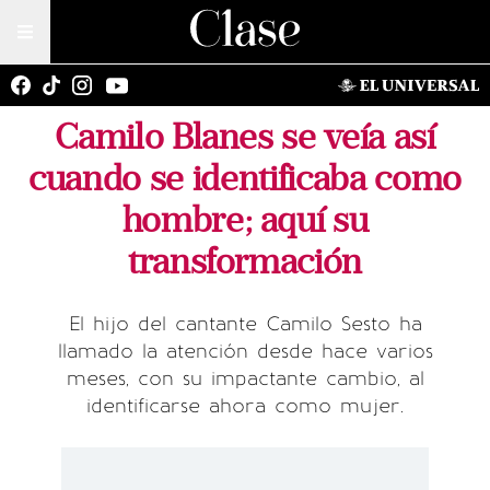
Camilo Blanes se veía así
cuando se identificaba como
hombre; aquí su
transformación
El hijo del cantante Camilo Sesto ha
llamado la atención desde hace varios
meses, con su impactante cambio, al
identificarse ahora como mujer.