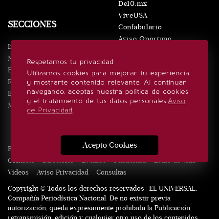
De10.mx
ViveUSA
SECCIONES
Confabulario
Aviso Oportuno
Inicio
Obituarios
Noticias
Respetamos tu privacidad
Consultas
Eventos
Utilizamos cookies para mejorar tu experiencia
Realeza
y mostrarte contenido relevante. Al continuar
SÍGUENOS
navegando, aceptas nuestra política de cookies
Estilo de vida
y el tratamiento de tus datos personales.
Aviso
Minuto x Minuto
de Privacidad
.
Acepto Cookies
Edición Impresa
Noticias
Quiénes somos
Realeza
Contacto
Directorio
Eventos
Publicidad
Estilo de vida
Videos
Aviso Privacidad
Consultas
Copyright © Todos los derechos reservados | EL UNIVERSAL,
Compañía Periodística Nacional. De no existir previa
autorización, queda expresamente prohibida la Publicación,
retransmisión, edición y cualquier otro uso de los contenidos