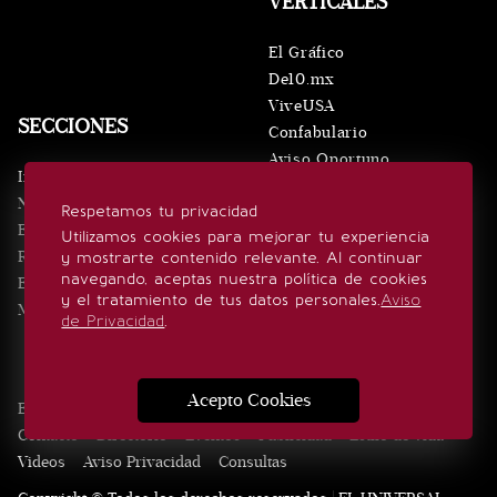
VERTICALES
El Gráfico
De10.mx
ViveUSA
SECCIONES
Confabulario
Aviso Oportuno
Inicio
Obituarios
Noticias
Respetamos tu privacidad
Consultas
Eventos
Utilizamos cookies para mejorar tu experiencia
Realeza
y mostrarte contenido relevante. Al continuar
SÍGUENOS
navegando, aceptas nuestra política de cookies
Estilo de vida
y el tratamiento de tus datos personales.
Aviso
Minuto x Minuto
de Privacidad
.
Acepto Cookies
Edición Impresa
Noticias
Quiénes somos
Realeza
Contacto
Directorio
Eventos
Publicidad
Estilo de vida
Videos
Aviso Privacidad
Consultas