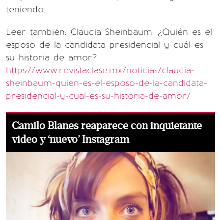
teniendo.
Leer también: Claudia Sheinbaum: ¿Quién es el
esposo de la candidata presidencial y cuál es
su historia de amor?
https://www.revistaclase.mx/noticias/claudia-
sheinbaum-quien-es-el-esposo-de-la-candidata-
presidencial-y-cual-es-su-historia-de-amor/
Camilo Blanes reaparece con inquietante
video y ‘nuevo’ Instagram