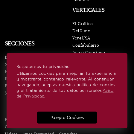
VERTICALES
El Gráfico
De10.mx
ViveUSA
SECCIONES
Confabulario
Aviso Oportuno
Inicio
Obituarios
Noticias
Respetamos tu privacidad
Consultas
Eventos
Utilizamos cookies para mejorar tu experiencia
Realeza
y mostrarte contenido relevante. Al continuar
SÍGUENOS
navegando, aceptas nuestra política de cookies
Estilo de vida
y el tratamiento de tus datos personales.
Aviso
Minuto x Minuto
de Privacidad
.
Acepto Cookies
Edición Impresa
Noticias
Quiénes somos
Realeza
Contacto
Directorio
Eventos
Publicidad
Estilo de vida