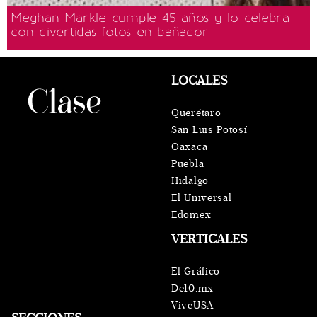
Meghan Markle cumple 45 años y lo celebra
con divertidas fotos en bañador
LOCALES
Querétaro
San Luis Potosí
Oaxaca
Puebla
Hidalgo
El Universal
Edomex
VERTICALES
El Gráfico
De10.mx
ViveUSA