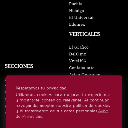
Puebla
Hidalgo
El Universal
Edomex
VERTICALES
El Gráfico
De10.mx
ViveUSA
SECCIONES
Confabulario
Aviso Oportuno
Inicio
Obituarios
Noticias
Respetamos tu privacidad
Consultas
Eventos
Utilizamos cookies para mejorar tu experiencia
Realeza
y mostrarte contenido relevante. Al continuar
SÍGUENOS
navegando, aceptas nuestra política de cookies
Estilo de vida
y el tratamiento de tus datos personales.
Aviso
Minuto x Minuto
de Privacidad
.