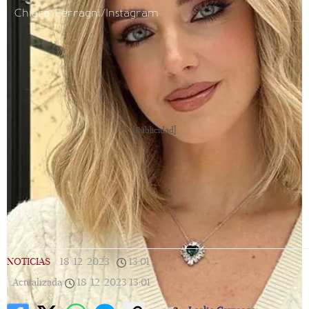
Chiara Ferragni/Instagram
[Publicidad]
NOTICIAS
|
18/12/2023
|
13:01
|
Actualizada
18/12/2023
13:01