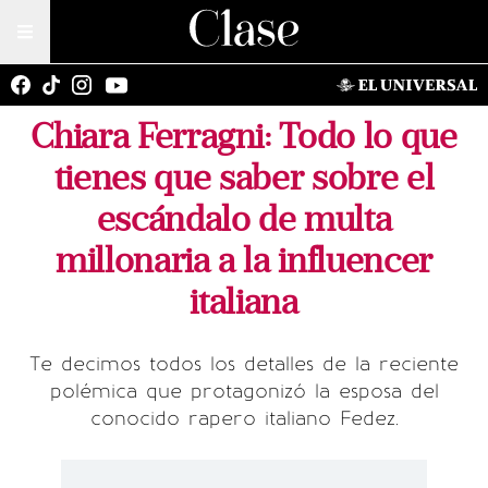
Chiara Ferragni: Todo lo que
tienes que saber sobre el
escándalo de multa
millonaria a la influencer
italiana
Te decimos todos los detalles de la reciente
polémica que protagonizó la esposa del
conocido rapero italiano Fedez.