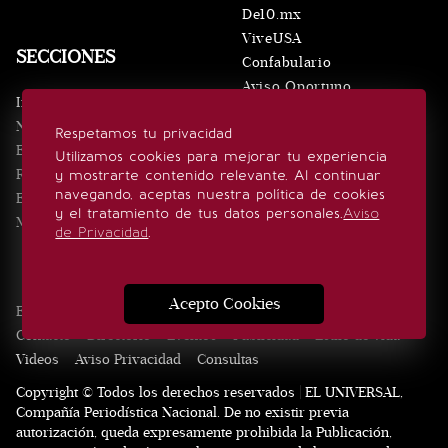
De10.mx
ViveUSA
SECCIONES
Confabulario
Aviso Oportuno
Inicio
Obituarios
Noticias
Respetamos tu privacidad
Consultas
Eventos
Utilizamos cookies para mejorar tu experiencia
Realeza
y mostrarte contenido relevante. Al continuar
SÍGUENOS
navegando, aceptas nuestra política de cookies
Estilo de vida
y el tratamiento de tus datos personales.
Aviso
Minuto x Minuto
de Privacidad
.
Acepto Cookies
Edición Impresa
Noticias
Quiénes somos
Realeza
Contacto
Directorio
Eventos
Publicidad
Estilo de vida
Videos
Aviso Privacidad
Consultas
Copyright © Todos los derechos reservados | EL UNIVERSAL,
Compañía Periodística Nacional. De no existir previa
autorización, queda expresamente prohibida la Publicación,