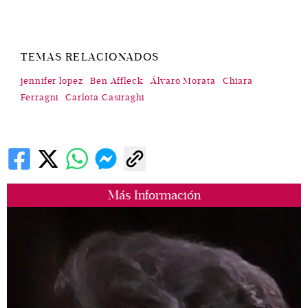
TEMAS RELACIONADOS
jennifer lopez
Ben Affleck
Álvaro Morata
Chiara
Ferragni
Carlota Casiraghi
Más Información