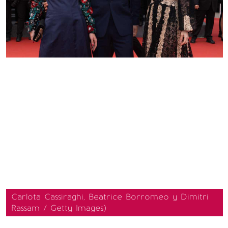
Carlota Cassiraghi, Beatrice Borromeo y Dimitri
Rassam / Getty Images)