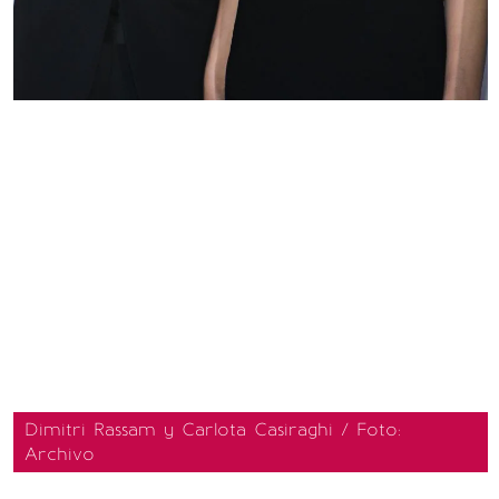
Dimitri Rassam y Carlota Casiraghi / Foto:
Archivo