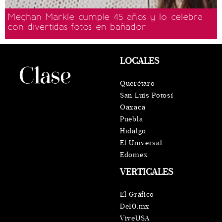
Meghan Markle cumple 45 años y lo celebra
con divertidas fotos en bañador
LOCALES
Querétaro
San Luis Potosí
Oaxaca
Puebla
Hidalgo
El Universal
Edomex
VERTICALES
El Gráfico
De10.mx
ViveUSA