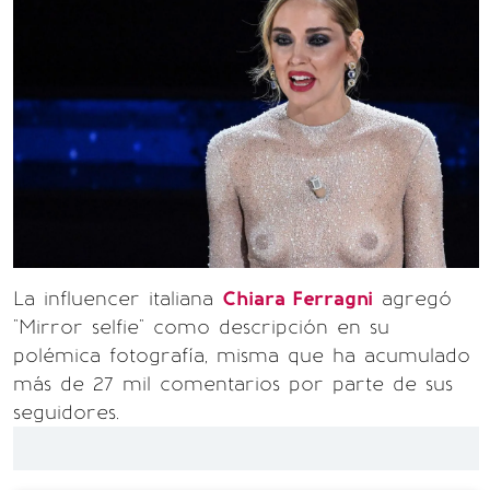
La influencer italiana
Chiara Ferragni
agregó
"Mirror selfie" como descripción en su
polémica fotografía, misma que ha acumulado
más de 27 mil comentarios por parte de sus
seguidores.