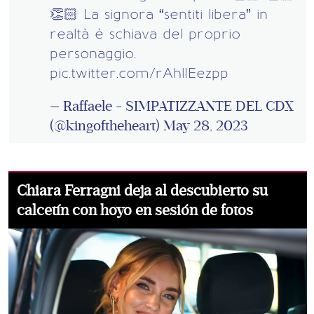
👏🏻 La signora “sentiti libera” in
realtà è schiava del proprio
personaggio.
pic.twitter.com/rAhlIEezpp
— Raffaele - SIMPATIZZANTE DEL CDX
(@kingoftheheart)
May 28, 2023
Chiara Ferragni deja al descubierto su
calcetín con hoyo en sesión de fotos