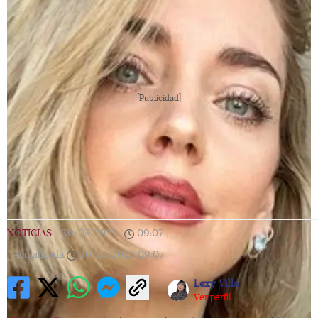
[Publicidad]
NOTICIAS
|
30/05/2023
|
09:07
|
Actualizada
30/05/2023
09:07
Lexy Villa
Ver perfil