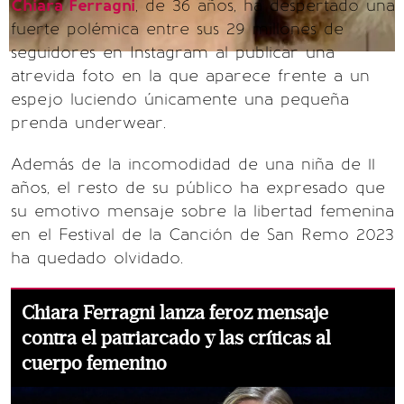
Chiara Ferragni
, de 36 años, ha despertado una
fuerte polémica entre sus 29 millones de
seguidores en Instagram al publicar una
atrevida foto en la que aparece frente a un
espejo luciendo únicamente una pequeña
prenda underwear.
Además de la incomodidad de una niña de 11
años, el resto de su público ha expresado que
su emotivo mensaje sobre la libertad femenina
en el Festival de la Canción de San Remo 2023
ha quedado olvidado.
Chiara Ferragni lanza feroz mensaje
contra el patriarcado y las críticas al
cuerpo femenino