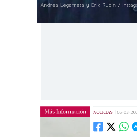
Andrea Legarreta y Erik Rubín / Instag
Más Información
NOTICIAS
|
05/03/20