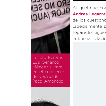
Al igual que c
Andrea Legarr
de los cuestion
Especialmente 
separado, sigu
la buena relaci
Loreto Peralta,
Luis Gerardo
Méndez y más
en el concierto
de Ca7riel &
Paco Amoroso