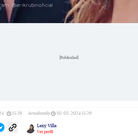
ram: @erikrubinoficial
[Publicidad]
24
|
15:29
|
Actualizada
05/03/2024
15:29
Lexy Villa
Ver perfil