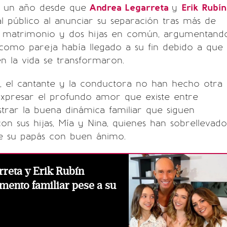
o un año desde que
Andrea Legarreta
y
Erik Rubín
l público al anunciar su separación tras más de
 matrimonio y dos hijas en común, argumentand
 como pareja había llegado a su fin debido a que
en la vida se transformaron.
, el cantante y la conductora no han hecho otra
xpresar el profundo amor que existe entre
rar la buena dinámica familiar que siguen
n sus hijas, Mía y Nina, quienes han sobrellevado
de su papás con buen ánimo.
reta y Erik Rubín
ento familiar pese a su