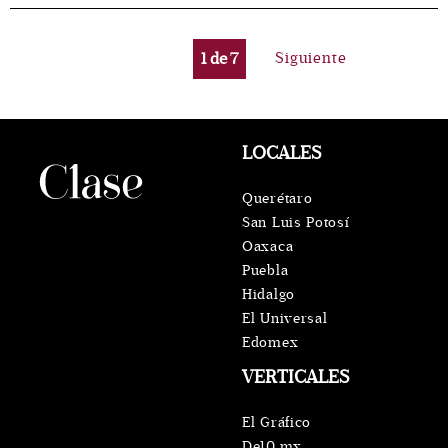
1
de
7
Siguiente
LOCALES
Querétaro
San Luis Potosí
Oaxaca
Puebla
Hidalgo
El Universal
Edomex
VERTICALES
El Gráfico
De10.mx