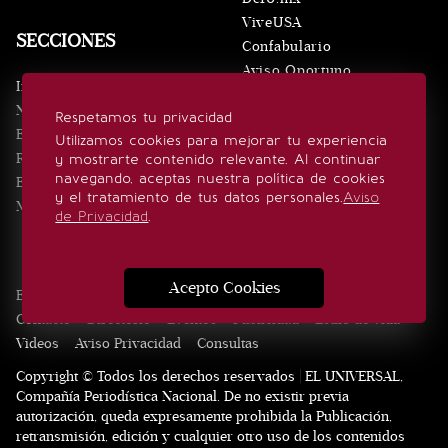
ViveUSA
SECCIONES
Confabulario
Aviso Oportuno
Inicio
Obituarios
Noticias
Respetamos tu privacidad
Consultas
Eventos
Utilizamos cookies para mejorar tu experiencia
Realeza
y mostrarte contenido relevante. Al continuar
SÍGUENOS
navegando, aceptas nuestra política de cookies
Estilo de vida
y el tratamiento de tus datos personales.
Aviso
Minuto x Minuto
de Privacidad
.
Acepto Cookies
Edición Impresa
Noticias
Quiénes somos
Realeza
Contacto
Directorio
Eventos
Publicidad
Estilo de vida
Videos
Aviso Privacidad
Consultas
Copyright © Todos los derechos reservados | EL UNIVERSAL,
Compañía Periodística Nacional. De no existir previa
autorización, queda expresamente prohibida la Publicación,
retransmisión, edición y cualquier otro uso de los contenidos